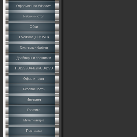
Оформление Windows
Рабочий стол
Обои
Live/Boot (CD/DVD)
Система и файлы
Драйверы и прошивки
HDD/SSD/Flash/CD/DVD
Офис и текст
Безопасность
Интернет
Графика
Мультимедиа
Порташки