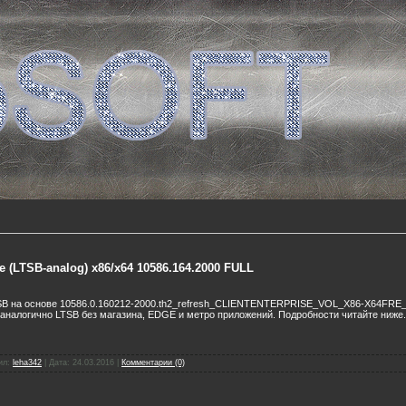
e (LTSB-analog) x86/x64 10586.164.2000 FULL
SB на основе 10586.0.160212-2000.th2_refresh_CLIENTENTERPRISE_VOL_X86-Х64FRE_R
аналогично LTSB без магазина, EDGE и метро приложений. Подробности читайте ниже.
ил:
leha342
|
Дата:
24.03.2016
|
Комментарии (0)