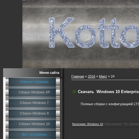
Меню сайта
Главная
»
2016
»
Март
»
24
Главная страница
Скачать
Windows 10 Enterpris
Сборки Windows XP
Сборки Windows 7
Полные сборки с конфигурацией LT
Сборки Windows 8
Сборки Windows 10
Категория:
Windows 10
|
Просмотров:
751
|
Добав
Все программы