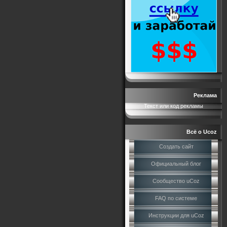
Реклама
Текст или код рекламы
Всё о Ucoz
Создать сайт
Официальный блог
Сообщество uCoz
FAQ по системе
Инструкции для uCoz