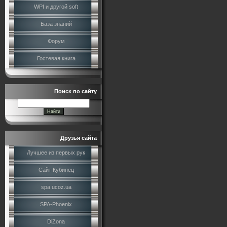
WPI и другой soft
База знаний
Форум
Гостевая книга
Поиск по сайту
Друзья сайта
Лучшее из первых рук
Сайт Кубинец
spa.ucoz.ua
SPA-Phoenix
DiZona