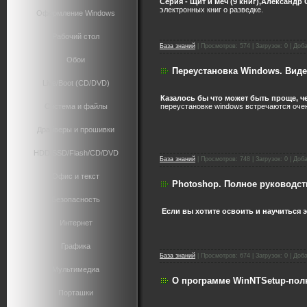
Серия - Щит и меч (9 книг),Александр
электронных книг о разведке.
Оформление Windows
Рабочий стол
База знаний
|
Просмотров:
574
|
Загрузок:
0
|
Доба
Обои
Переустановка Windows. Виде
Live/Boot (CD/DVD)
Казалось бы что может быть проще, ч
переустановке windows встречаются очен
Система и файлы
Драйверы и прошивки
HDD/SSD/Flash/CD/DVD
База знаний
|
Просмотров:
748
|
Загрузок:
0
|
Доба
Офис и текст
Photoshop. Полное руководст
Безопасность
Если вы хотите освоить и научиться 
Интернет
Графика
База знаний
|
Просмотров:
674
|
Загрузок:
0
|
Доба
Мультимедиа
О программе WinNTSetup-пол
Порташки