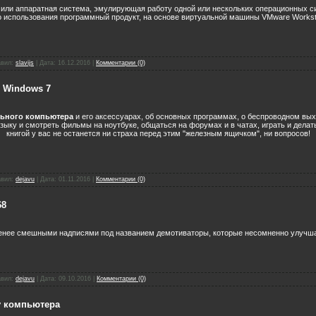
 или аппаратная система, эмулирующая работу одной или нескольких операционных с
 использования программный продукт, на основе виртуальной машины VMware Worksta
вил:
slavijs
|
Дата:
16.12.2016
|
Комментарии (0)
 Windows 7
льного компьютера
и его аксессуарах, об основных программах, о беспроводном вых
ыку и смотреть фильмы на ноутбуке, общаться на форумах и в чатах, играть и делать
книгой у вас не останется ни страха перед этим "железным ящичком", ни вопросов!
вил:
dejavu
|
Дата:
01.11.2016
|
Комментарии (0)
68
енее смешными надписями под названием демотиваторы, которые несомненно улучшат
вил:
dejavu
|
Дата:
09.10.2016
|
Комментарии (0)
у кoмпьютepа