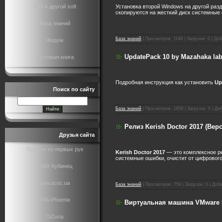
Установка второй Windows на другой разд
WPI и другой soft
скопируются на жесткий диск системные
База знаний
База знаний
|
Просмотров:
1198
|
Загрузок:
0
|
Доб
Форум
UpdatePack 10 by Mazahaka l
Гостевая книга
Подробная инструкция как установить
Up
Поиск по сайту
База знаний
|
Просмотров:
1958
|
Загрузок:
0
|
Доб
Релиз Kerish Doctor 2017 (Вер
Друзья сайта
Лучшее из первых рук
Kerish Doctor 2017
— это комплексное р
системные ошибки, очистит от цифрового
Сайт Кубинец
spa.ucoz.ua
База знаний
|
Просмотров:
759
|
Загрузок:
0
|
Доба
SPA-Phoenix
Виртуальная машина VMware P
DiZona