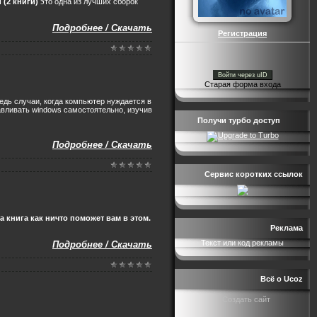
 (2 книги)
это одна из лучших сборок
Подробнее / Скачать
Регистрация
Войти через uID
Старая форма входа
ведь случаи, когда компьютер нуждается в
авливать windows самостоятельно, изучив
Получи турбо доступ
Подробнее / Скачать
Сервис коротких ссылок
 книга как ничто поможет вам в этом.
Реклама
Текст или код рекламы
Подробнее / Скачать
Всё о Ucoz
Создать сайт