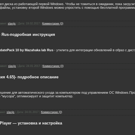
ел диска из работающей первой Windows. Чтобы не томиться в ожидании, пока загрузи
 файлы, установку второй Windows можно упростить с помощью бесплатной програм
авил:
slavijs
|
Дата:
19.02.2017
|
Комментарии (0)
ab Rus-подробная инструкция
datePack 10 by Mazahaka lab Rus
- утилита для интеграции обновлений в образ с дис
авил:
slavijs
|
Дата:
24.01.2017
|
Комментарии (0)
сия 4.65)- подробное описание
ешение для автоматического ухода за компьютером под управлением ОС Windows.Про
 "мусора", оптимизирует и защитит компьютер.
вил:
slavijs
|
Дата:
24.01.2017
|
Комментарии (0)
layer — установка и настройка