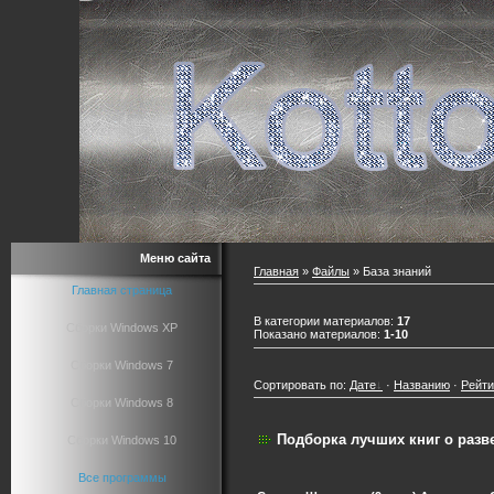
Меню сайта
Главная
»
Файлы
» База знаний
Главная страница
В категории материалов
:
17
Сборки Windows XP
Показано материалов
:
1-10
Сборки Windows 7
Сортировать по
:
Дате
·
Названию
·
Рейти
Сборки Windows 8
Подборка лучших книг о разв
Сборки Windows 10
Все программы