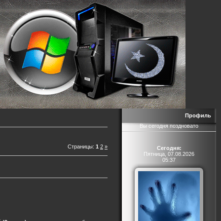
Профиль
Вы сегодня поздновато
Страницы
:
1
2
»
Сегодня:
Пятница, 07.08.2026
05:37