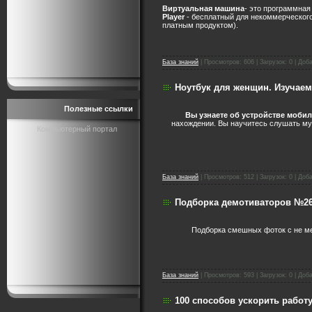
Виртуальная машина
- это программная
Player
- бесплатный для некоммерческого
платным продуктом).
База знаний
|
Просмотров:
606
|
Загрузок:
0
|
Доба
Ноутбук для женщин. Изучаем
Полезные ссылки
Вы узнаете об устройстве моби
нахождении. Вы научитесь слушать муз
Компьютерный портал
База знаний
|
Просмотров:
512
|
Загрузок:
0
|
Доба
Подборка демотиваторов №2
Подборка смешных фоток с не м
База знаний
|
Просмотров:
593
|
Загрузок:
0
|
Доба
100 cпocoбoв уcкopить pабoт