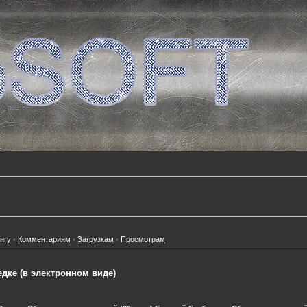
нгу
·
Комментариям
·
Загрузкам
·
Просмотрам
едке (в электронном виде)