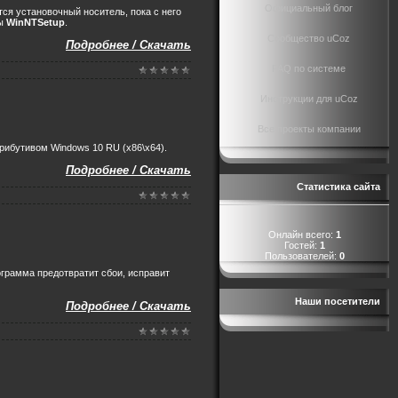
Официальный блог
тся установочный носитель, пока с него
мы
WinNTSetup
.
Сообщество uCoz
Подробнее / Скачать
FAQ по системе
Инструкции для uCoz
Все проекты компании
трибутивом Windows 10 RU (x86\x64).
Подробнее / Скачать
Статистика сайта
Онлайн всего:
1
Гостей:
1
Пользователей:
0
грамма предотвратит сбои, исправит
Наши посетители
Подробнее / Скачать