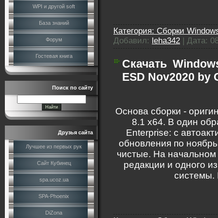
WPI и другой soft
База знаний
Категория:
Сборки Windows
Добавил:
leha342
|
Дата:
0
Форум
Гостевая книга
Скачать
Windows 
ESD Nov2020 by 
Поиск по сайту
Основа сборки - ориги
8.1 x64. В один об
Enterprise: с автоак
Друзья сайта
обновления по ноябрь
Лучшее из первых рук
чистые. На начальном
редакции и одного и
Сайт Кубинец
системы.
spa.ucoz.ua
SPA-Phoenix
DiZona