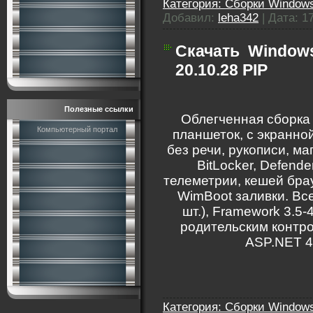
Категория:
Сборки Windows
Добавил:
leha342
|
Дата:
1
Скачать
Windows
20.10.28 PIP
Полезные ссылки
Облегченная сборка 6
Компьютерный портал
планшеток, с экранно
без речи, рукописи, ма
BitLocker, Defend
телеметрии, кешей брау
WimBoot заливки. Все
шт.), Framework 3.5-
родительским контро
ASP.NET 4.
Категория:
Сборки Windows