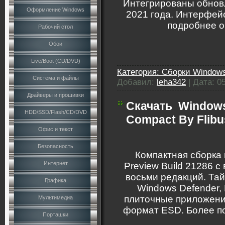
Интегрированы обнов
Оформление Windows
2021 года. Интерфейс
подробнее о
Рабочий стол
Обои
Live/Boot (CD/DVD)
Категория:
Сборки Windows
Система и файлы
Добавил:
leha342
|
Дата:
0
Драйверы и прошивки
Скачать
Windows
HDD/SSD/Flash/CD/DVD
Compact By Flibu
Офис и текст
Безопасность
Компактная сборка 
Интернет
Preview Build 21286 
восьми редакций. Тай
Графика
Windows Defender, 
плиточные приложени
Мультимедиа
формат ESD. Более по
Порташки