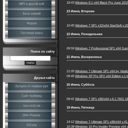
18:43
Windows 8.1 x64 Black Pro June 20
WPI и другой soft
23 Июня, Вторник
База знаний
Форум
10:45
Windows 7 SP1 x32/x64 StartSoft v.2
Гостевая книга
22 Июня, Понедельник
09:59
Windows 7 Professional SP1 x64 Gam
Поиск по сайту
21 Июня, Воскресенье
21:05
Windows 7 Ultimate SP1 x64 by Vladi
09:45
Windows XP Pro SP2 x64 Edition v.1 
Друзья сайта
20 Июня, Суббота
Лучшее из первых рук
Сайт Кубинец
09:41
Windows 7 SP1 x86/x64 v.6.1.7601.18
spa.ucoz.ua
19 Июня, Пятница
SPA-Phoenix
14:12
Windows 7 Ultimate SP1 x86/x64 v.4
DiZona
10:39
Windows 10 Pro Insider Preview x64 