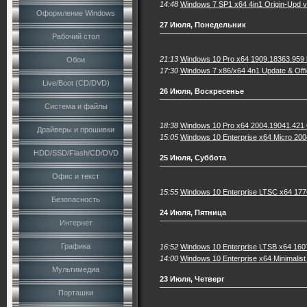
14:48
Windows 7 SP1 x64 4in1 Origin-Upd 
Оформление Windows
27 Июля, Понедельник
Рабочий стол
21:13
Windows 10 Pro x64 1909.18363.959 
Обои
17:30
Windows 7 x86/x64 4n1 Update & Offi
Live/Boot (CD/DVD)
26 Июля, Воскресенье
Система и файлы
18:38
Windows 10 Pro x64 2004.19041.421 
Драйверы и прошивки
15:05
Windows 10 Enterprise x64 Micro 20
HDD/SSD/Flash/CD/DVD
25 Июля, Суббота
Офис и текст
15:55
Windows 10 Enterprise LTSC x64 1776
Безопасность
24 Июля, Пятница
Интернет
Графика
16:52
Windows 10 Enterprise LTSB x64 160
14:00
Windows 10 Enterprise x64 Minimalist
Мультимедиа
23 Июля, Четверг
Порташки