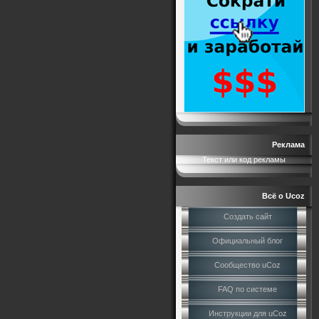
Реклама
Текст или код рекламы
Всё о Ucoz
Создать сайт
Официальный блог
Сообщество uCoz
FAQ по системе
Инструкции для uCoz