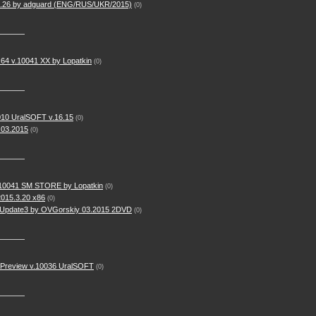
03.26 by adguard (ENG/RUS/UKR/2015)
(0)
64 v.10041 XX by Lopatkin
(0)
010 UralSOFT v.16.15
(0)
.03.2015
(0)
.10041 SM STORE by Lopatkin
(0)
2015.3.20 х86
(0)
h Update3 by OVGorskiy 03.2015 2DVD
(0)
l Preview v.10036 UralSOFT
(0)