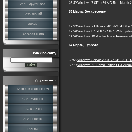
16:39
Windows 7 SP1 x86 AIO 5in1 March 
WPI и другой soft
15 Марта, Воскресенье
База знаний
Форум
22:23
Windows 7 Ultimate x64 SP1 7DB by
19:59
Windows 8.1 x86 AIO 8in1 With Upda
Гостевая книга
01:39
Windows 10 Pro Technical Preview х
14 Марта, Суббота
Поиск по сайту
22:55
Windows Server 2008 R2 SP1 x64 E
05:13
Windows XP Home Edition SP3 Window
Друзья сайта
Лучшее из первых рук
Сайт Кубинец
spa.ucoz.ua
SPA-Phoenix
DiZona