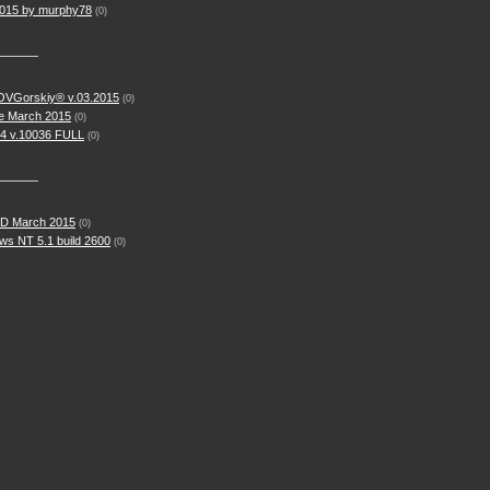
2015 by murphy78
(0)
 OVGorskiy® v.03.2015
(0)
te March 2015
(0)
64 v.10036 FULL
(0)
SD March 2015
(0)
s NT 5.1 build 2600
(0)