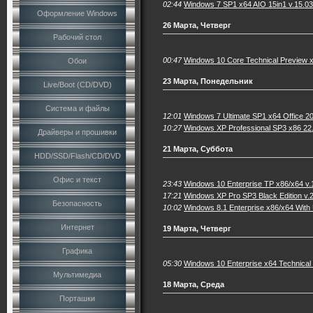
02:44
Windows 7 SP1 x64 AIO 15in1 v.15.
Оформление Windows
26 Марта, Четверг
Рабочий стол
00:47
Windows 10 Core Technical Preview х
Обои
23 Марта, Понедельник
Live/Boot (CD/DVD)
Система и файлы
12:01
Windows 7 Ultimate SP1 x64 Office 2
10:27
Windows XP Professional SP3 x86 22
Драйверы и прошивки
21 Марта, Суббота
HDD/SSD/Flash/CD/DVD
Офис и текст
23:43
Windows 10 Enterprise TP х86/х64 v
17:21
Windows XP Pro SP3 Black Edition v.
Безопасность
10:02
Windows 8.1 Enterprise x86/x64 Wit
Интернет
19 Марта, Четверг
Графика
05:30
Windows 10 Enterprise х64 Technica
Мультимедиа
18 Марта, Среда
Порташки