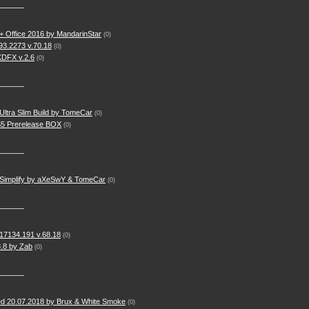
 Office 2016 by MandarinStar
(0)
93.2273 v.70.18
(0)
KDFX v.2.6
(0)
ltra Slim Build by TomeCar
(0)
S5 Prerelease BOX
(0)
 Simplify by aXeSwY & TomeCar
(0)
17134.191 v.68.18
(0)
.8 by Zab
(0)
d 20.07.2018 by Brux & White Smoke
(0)