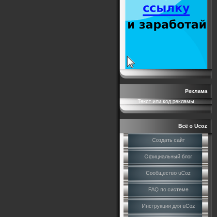
Реклама
Текст или код рекламы
Всё о Ucoz
Создать сайт
Официальный блог
Сообщество uCoz
FAQ по системе
Инструкции для uCoz