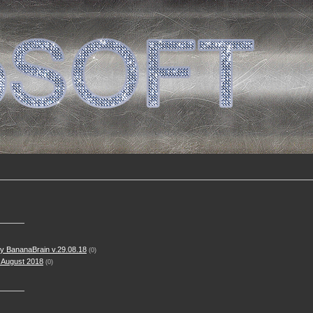
 BananaBrain v.29.08.18
(0)
 August 2018
(0)