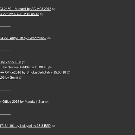
3.2430 + MInstAll by AG v.08.2018
(0)
4.228 by IZUAL v.16.08.18
(0)
34.228 Aug2018 by Generation2
(0)
 by Zab v.18.8
(0)
16 by SmokieBlahBlah v.15.08.18
(0)
+/- Office2016 by SmokieBlahBlah v.15.08.18
(0)
.08 by Semit
(0)
 Office 2016 by MandarinStar
(0)
7134.191 by Kuloymin v.13.8 ESD
(0)