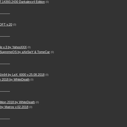
.14393.2430 Darkalexx4 Edition
(0)
OFT v.20
(0)
e v.3 by YahooXXX
(0)
8 SupremeOS by aXeSwY & TomeCar
(0)
6/x64 by LeX_6000 v.25.08.2018
(0)
e 2018 by WhiteDeath
(0)
ition 2018 by WhiteDeath
(0)
by Matros v.02.2018
(0)