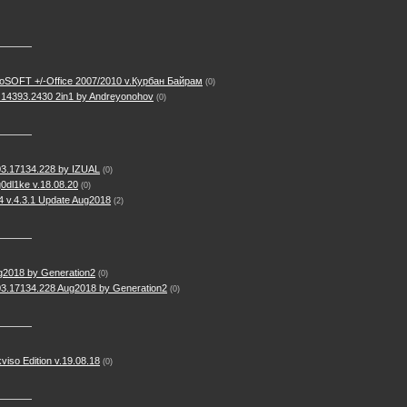
ttoSOFT +/-Office 2007/2010 v.Курбан Байрам
(0)
 14393.2430 2in1 by Andreyonohov
(0)
03.17134.228 by IZUAL
(0)
0dl1ke v.18.08.20
(0)
 v.4.3.1 Update Aug2018
(2)
g2018 by Generation2
(0)
03.17134.228 Aug2018 by Generation2
(0)
iso Edition v.19.08.18
(0)