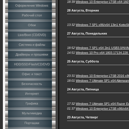
18:39
Windows 10 Enterprise LTSB x64 1607
Оформление Windows
28 Августа, Вторник
Рабочий стол
13:32
Windows 7 SP1 x86/x64 13in1 KottoS
Обои
27 Августа, Понедельник
Live/Boot (CD/DVD)
Система и файлы
18:52
Windows 7 SP1 x64 2in1 USB3.0/NVM
14:51
Windows 10 Pro x64 1803.17134.22
Драйверы и прошивки
25 Августа, Суббота
HDD/SSD/Flash/CD/DVD
Офис и текст
23:31
Windows 10 Enterprise LTSB 2016 x8
18:01
Windows 7 Ultimate SP1 x64 Alienwar
Безопасность
24 Августа, Пятница
Интернет
Графика
17:32
Windows 7 Ultimate SP1 x64 Razer Ed
01:37
Windows 10 Enterprise LTSB x86/x64 
Мультимедиа
23 Августа, Четверг
Порташки