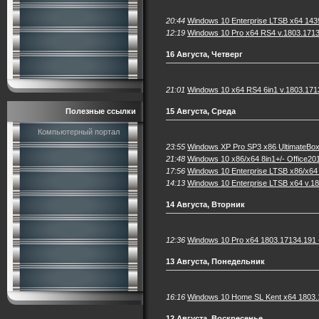
20:44
Windows 10 Enterprise LTSB x64 1439
12:19
Windows 10 Pro x64 RS4 v.1803.1713
16 Августа, Четверг
21:01
Windows 10 x64 RS4 6in1 v.1803.171
Полезные ссылки
15 Августа, Среда
Компьютерный портал
23:55
Windows XP Pro SP3 x86 UltimateBox
21:48
Windows 10 x86/x64 8in1+/- Office20
17:56
Windows 10 Enterprise LTSB x86/x64 
14:13
Windows 10 Enterprise LTSB x64 v.18
14 Августа, Вторник
12:36
Windows 10 Pro x64 1803.17134.191 +
13 Августа, Понедельник
16:16
Windows 10 Home SL Kent x64 1803.1
12 Августа, Воскресенье