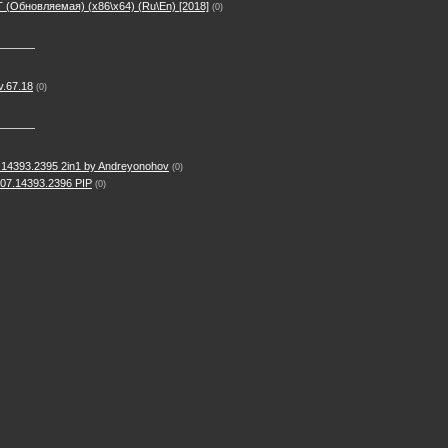
(Обновляемая) (х86\х64) (Ru\En) [2018]
(0)
v.67.18
(0)
 14393.2395 2in1 by Andreyonohov
(0)
607.14393.2396 PIP
(0)