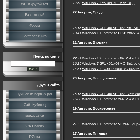
12:52
Windows 7 x86/x64 9in1 v.75.18
(0)
WPI и другой soft
22 Августа, Среда
База знаний
Форум
16:18
Windows 7 Ultimate SP1 x64 3in1 Ko
13:41
Windows 10 Enterprise LTSB x86/x64
Гостевая книга
21 Августа, Вторник
Поиск по сайту
22:21
Windows 10 Enterprise x64 RS4 v.18
16:25
Windows 7 SP1 х86/x64 AIO 9in1 by g
14:51
Windows 7 x-Dark Deluxe RG x86/x64
20 Августа, Понедельник
Друзья сайта
18:18
Windows 7 Ultimate SP1 x64 OEM Au
Лучшее из первых рук
16:00
Windows 10 Enterprise x64 RS4 v.18
Сайт Кубинец
19 Августа, Воскресенье
spa.ucoz.ua
21:35
Windows 10 Enterprise VL x64 Elgujakv
SPA-Phoenix
17 Августа, Пятница
DiZona