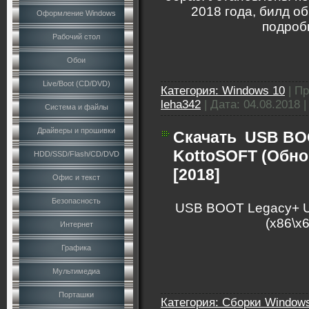
2018 года, билд о
Оформление Windows
подроб
Рабочий стол
Обои
Live/Boot (CD/DVD)
Категория:
Windows 10
|
Пр
leha342
|
Дата:
04.08.2018
Система и файлы
Драйверы и прошивки
Скачать
USB BOO
KottoSOFT (Обнов
HDD/SSD/Flash/CD/DVD
[2018]
Офис и текст
Безопасность
USB BOOT Legacy+ U
(х86\х6
Интернет
Графика
Мультимедиа
Порташки
Категория:
Сборки Windows