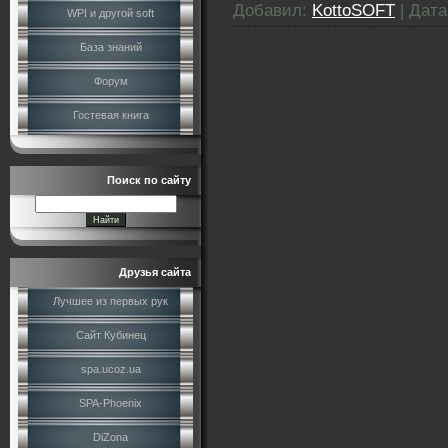
Добавил:
KottoSOFT
|
Дата
WPI и другой soft
База знаний
Форум
Гостевая книга
Поиск по сайту
Друзья сайта
Лучшее из первых рук
Сайт Кубинец
spa.ucoz.ua
SPA-Phoenix
DiZona