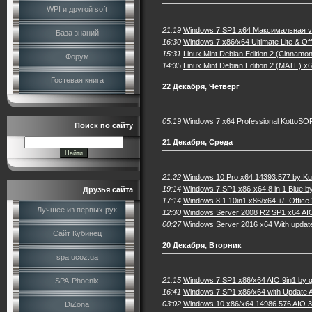
WPI и другой soft
21:19
Windows 7 SP1 x64 Максимальная v.
База знаний
16:30
Windows 7 x86/x64 Ultimate Lite & Of
15:31
Linux Mint Debian Edition 2 (Cinnam
Форум
14:35
Linux Mint Debian Edition 2 (MATE) 
Гостевая книга
22 Декабря, Четверг
05:19
Windows 7 x64 Professional KottoSO
Поиск по сайту
21 Декабря, Среда
21:22
Windows 10 Pro x64 14393.577 by Ku
19:14
Windows 7 SP1 x86-х64 8 in 1 Blue b
Друзья сайта
17:14
Windows 8.1 10in1 x86/x64 +/- Office
Лучшее из первых рук
12:30
Windows Server 2008 R2 SP1 x64 AIO
00:27
Windows Server 2016 x64 With update
Сайт Кубинец
20 Декабря, Вторник
spa.ucoz.ua
21:15
Windows 7 SP1 x86/x64 AIO 9in1 by g
SPA-Phoenix
16:41
Windows 7 SP1 x86/x64 with Update A
03:02
Windows 10 x86/x64 14986.576 AIO 32
DiZona