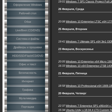
19:01
Windows 7 SP1 Classic Project Full Li
Оформление Windows
26 Февраля, Среда
Рабочий стол
20:08
Windows 10 Enterprise LTSC x64 177
Обои
25 Февраля, Вторник
Live/Boot (CD/DVD)
Система и файлы
19:41
Windows 7 Ultimate SP1 x64 3in1 OE
Драйверы и прошивки
23 Февраля, Воскресенье
HDD/SSD/Flash/CD/DVD
20:05
Windows 10 Enterprise x64 Micro 19
Офис и текст
16:33
Windows 10 x64 Enterprise LTSB 143
Безопасность
21 Февраля, Пятница
Интернет
18:58
Windows 10 Professional x64 1909.18
Графика
20 Февраля, Четверг
Мультимедиа
22:37
Windows 7 Enterprise SP1 x86/x64 v.
Порташки
15:34
Ubuntu Unity v.18.04.4 LTS Custom 