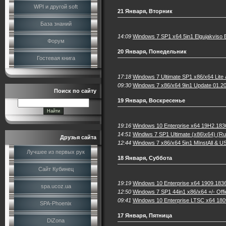
WPI и другой soft
21 Января, Вторник
База знаний
14:09
Windows 7 SP1 x64 5in1 Elgujakviso E
Форум
20 Января, Понедельник
Гостевая книга
17:18
Windows 7 Ultimate SP1 x86/x64 Lite 
09:30
Windows 7 x86/x64 9in1 Update 01.20
Поиск по сайту
19 Января, Воскресенье
19:16
Windows 10 Enterprise x64 19H2.183
14:51
Windiws 7 SP1 Ultimate (x86\x64) (Ru
Друзья сайта
12:44
Windows 7 x86/x64 5in1 MInstAll & U
Лучшее из первых рук
18 Января, Суббота
Сайт Кубинец
19:19
Windows 10 Enterprise x64 1909.183
spa.ucoz.ua
12:50
Windows 7 SP1 44in1 x86/x64 +/- Off
09:41
Windows 10 Enterprise LTSC x64 180
SPA-Phoenix
17 Января, Пятница
DiZona