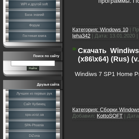
программы. П
WPI и другой soft
База знаний
Форум
Категория:
Windows 10
|
Пр
leha342
|
Дата:
13.01.2020
Гостевая книга
Скачать
Windiws
Поиск по сайту
(x86\x64) (Rus) (v
Windiws 7 SP1 Home Pre
Друзья сайта
Лучшее из первых рук
Сайт Кубинец
Категория:
Сборки Windows
spa.ucoz.ua
Добавил:
KottoSOFT
|
Дата
SPA-Phoenix
DiZona