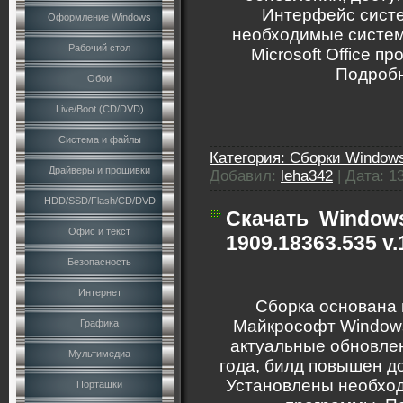
Интерфейс систе
Оформление Windows
необходимые систем
Рабочий стол
Microsoft Office 
Подробн
Обои
Live/Boot (CD/DVD)
Система и файлы
Категория:
Сборки Windows
Драйверы и прошивки
Добавил:
leha342
|
Дата:
1
HDD/SSD/Flash/CD/DVD
Скачать
Windows
Офис и текст
1909.18363.535 v.
Безопасность
Интернет
Сборка основана 
Майкрософт Windows
Графика
актуальные обновлен
Мультимедиа
года, билд повышен до
Установлены необхо
Порташки