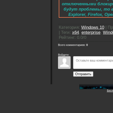
отключенными блокиро
будут проблемы, то в
Explorer, Firefox, 
Категория
:
Windows 10
|
Пр
|
Теги
:
x64
,
enterprise
,
Wind
Рейтинг
:
0.0
/
0
Всего комментариев
:
0
Войдите:
Отправить
Бесп