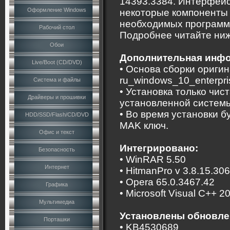
14393.3384. Интерфейс
Оформление Windows
некоторые компоненты 
необходимых программ 
Рабочий стол
Подробнее читайте ниж
Обои
Дополнительная инф
Live/Boot (CD/DVD)
• Основа сборки ориги
ru_windows_10_enterpr
Система и файлы
• Установка только чис
Драйверы и прошивки
установленной систем
• Во время установки 
HDD/SSD/Flash/CD/DVD
MAK ключ.
Офис и текст
Интегрировано:
Безопасность
• WinRAR 5.50
Интернет
• HitmanPro v 3.8.15.306
• Opera 65.0.3467.42
Графика
• Microsoft Visual C++ 2
Мультимедиа
Установлены обновле
Порташки
• KB4530689