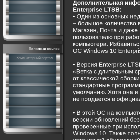
Дополнительная инфо
Enterprise LTSB:
•
Один из основных нед
– большое количество в
Магазин, Почта и даже
пользователю при рабо
компьютера. Избавитьс
Полезные ссылки
ОС Windows 10 Enterpri
Компьютерный портал
•
Версия Enterprise LTS
«Ветка с длительным с
от классической сборки
стандартные программы
умолчанию. Хотя она и 
не продается в официа
•
В этой ОС
на компьют
версии обновлений без
проверенные при испол
Windows 10. Также пол