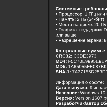
Системные требовани
• Процессор: 1 ГГц или
• Память: 2 ГБ (64-бит)
• Место на диске: 20 ГБ
• Графика: поддержка 
или выше
• Разрешение экрана: 
Контрольные суммы:
CRC32:
C3DE3973
MD4:
F5C70E9995E9E
MD5:
1A65955FE087B9
SHA-1:
7A37155D253D
Информация о софте:
Дата выпуска:
9 январ
Название:
Windows 10 
Версия:
Version 1607 b
Разработчик/автор сб