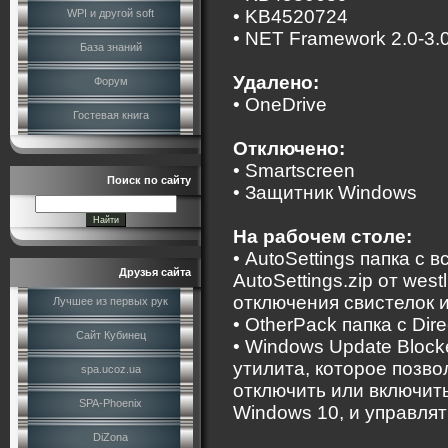
• KB4520724
WPI и другой soft
• NET Framework 2.0-3.
База знаний
Удалено:
Форум
• OneDrive
Гостевая книга
Отключено:
• Smartscreen
Поиск по сайту
• Защитник Windows
На рабочем столе:
• AutoSettings папка с 
Друзья сайта
AutoSettings.zip от wes
отключения свистелок 
Лучшее из первых рук
• OtherPack папка с Dire
Сайт Кубинец
• Windows Update Block
утилита, которое позв
spa.ucoz.ua
отключить или включит
SPA-Phoenix
Windows 10, и управля
DiZona