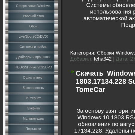
Системы обновлен
Оформление Windows
использования 
Рабочий стол
автоматической ак
Подр
Обои
Live/Boot (CD/DVD)
Система и файлы
Категория:
Сборки Windows
Драйверы и прошивки
Добавил:
leha342
|
Дата:
2
HDD/SSD/Flash/CD/DVD
Скачать
Windows
Офис и текст
1803.17134.228 
TomeCar
Безопасность
Интернет
Графика
За основу взят ориг
Windows 10 1803 RS
Мультимедиа
обновления по авгус
Порташки
17134.228. Удалены 