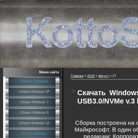
Меню сайта
Главная
»
2018
»
Август
»
27
Главная страница
Скачать
Windows
Сборки Windows XP
USB3.0/NVMe v.3
Сборки Windows 7
Сборки Windows 8
Сборка построена на
Сборки Windows 10
Майкрософт. В один о
Все программы
редакции: Корпора