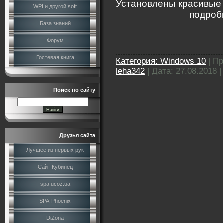
Установлены красивые 
WPI и другой soft
подроб
База знаний
Форум
Гостевая книга
Категория:
Windows 10
|
Пр
leha342
|
Дата:
27.08.2018
Поиск по сайту
Друзья сайта
Лучшее из первых рук
Сайт Кубинец
spa.ucoz.ua
SPA-Phoenix
DiZona