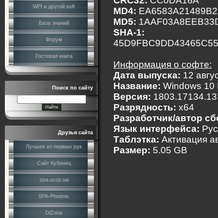
CRC32:
CC0DA16A
WPI и другой soft
MD4:
EA6583A21489B
MD5:
1AAF03A8EEB33
База знаний
SHA-1:
Форум
45D9FBC9DD43465C55
Гостевая книга
Информация о софте:
Дата выпуска:
12 авгу
Название:
Windows 10 P
Поиск по сайту
Версия:
1803.17134.13
Разрядность:
x64
Разработчик/автор сб
Язык интерфейса:
Рус
Друзья сайта
Таблэтка:
Активация а
Лучшее из первых рук
Размер:
5.05 GB
Сайт Кубинец
spa.ucoz.ua
SPA-Phoenix
DiZona