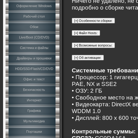
Ничего не удалено, не 
Оформление Windows
подробно о сборке чит
Рабочий стол
Обои
Live/Boot (CD/DVD)
Система и файлы
Драйверы и прошивки
HDD/SSD/Flash/CD/DVD
Системные требовани
• Процессор: 1 гигагер
Офис и текст
PAE, NX и SSE2
• ОЗУ: 2 ГБ
Безопасность
• Свободное место на ж
Интернет
• Видеокарта: DirectX 
WDDM 1.0
Графика
• Дисплей: 800 x 600 то
Мультимедиа
Контрольные суммы:
Порташки