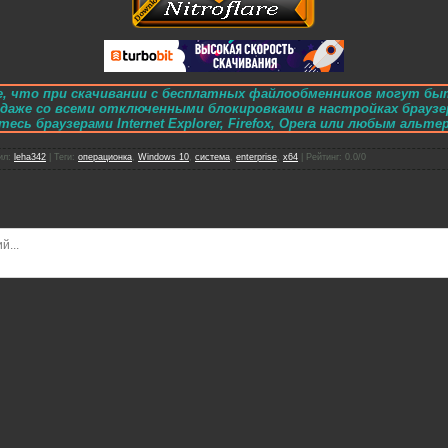
, что при скачивании с бесплатных файлообменников могут бы
e даже со всеми отключенными блокировками в настройках браузе
есь браузерами Internet Explorer, Firefox, Opera или любым альт
ил
:
leha342
|
Теги
:
операционка
,
Windows 10
,
система
,
enterprise
,
x64
|
Рейтинг
:
0.0
/
0