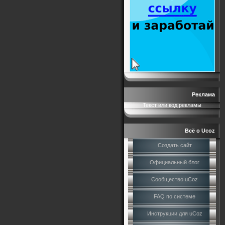
Реклама
Текст или код рекламы
Всё о Ucoz
Создать сайт
Официальный блог
Сообщество uCoz
FAQ по системе
Инструкции для uCoz