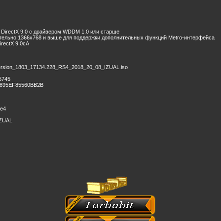
. DirectX 9.0 с драйвером WDDM 1.0 или старше
ательно 1366х768 и выше для поддержки дополнительных функций Metro-интерфейса
rectX 9.0cA
rsion_1803_17134.228_RS4_2018_20_08_IZUAL.iso
5745
895EF85560BB2B
ne4
IZUAL