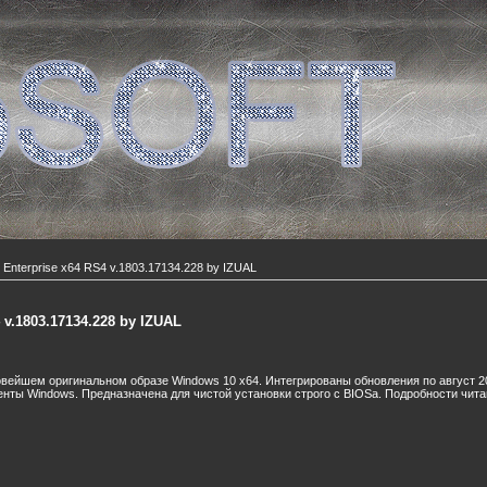
Enterprise x64 RS4 v.1803.17134.228 by IZUAL
 v.1803.17134.228 by IZUAL
овейшем оригинальном образе Windows 10 x64. Интегрированы обновления по август 20
ты Windows. Предназначена для чистой установки строго с BIOSа. Подробности чита