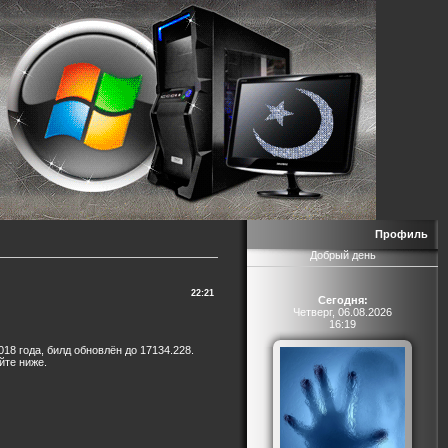
Профиль
Добрый день
22:21
Сегодня:
Четверг, 06.08.2026
16:19
18 года, билд обновлён до 17134.228.
йте ниже.