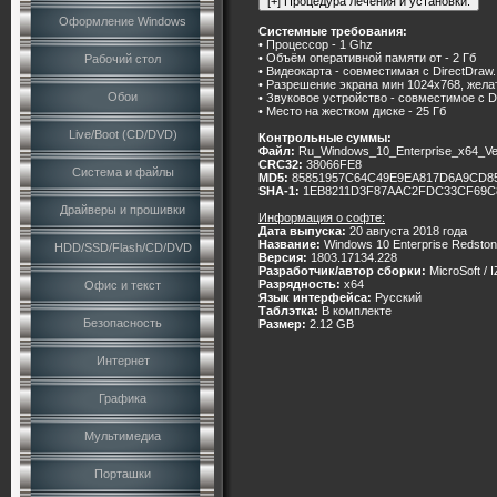
Оформление Windows
Системные требования:
• Процессор - 1 Ghz
• Объём оперативной памяти от - 2 Гб
Рабочий стол
• Видеокарта - совместимая с DirectDraw
• Разрешение экрана мин 1024х768, жел
Обои
• Звуковое устройство - совместимое с Di
• Место на жестком диске - 25 Гб
Live/Boot (CD/DVD)
Контрольные суммы:
Файл:
Ru_Windows_10_Enterprise_x64_Ve
CRC32:
38066FE8
Система и файлы
MD5:
85851957C64C49E9EA817D6A9CD8
SHA-1:
1EB8211D3F87AAC2FDC33CF69C
Драйверы и прошивки
Информация о софте:
Дата выпуска:
20 августа 2018 года
Название:
Windows 10 Enterprise Redsto
HDD/SSD/Flash/CD/DVD
Версия:
1803.17134.228
Разработчик/автор сборки:
MicroSoft / 
Разрядность:
x64
Офис и текст
Язык интерфейса:
Русский
Таблэтка:
В комплекте
Безопасность
Размер:
2.12 GB
Интернет
Графика
Мультимедиа
Порташки