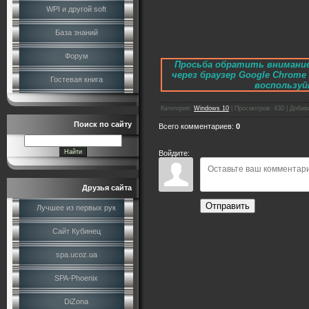
WPI и другой soft
База знаний
Форум
Просьба обратить внимание
через браузер Google Chrom
Гостевая книга
воспользуйт
Категория
:
Windows 10
|
Просмотров
:
430
|
Добав
Поиск по сайту
Всего комментариев
:
0
Войдите:
Друзья сайта
Отправить
Лучшее из первых рук
Сайт Кубинец
spa.ucoz.ua
SPA-Phoenix
DiZona