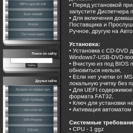
• Перед установкой при
WPI и другой soft
запустите Диспетчера п
База знаний
• Для включения домаш
Поставщика и Прослуши
Форум
Ручное, другую на Авто
Гостевая книга
Установка:
• Установка с CD-DVD 
Поиск по сайту
Windows7-USB-DVD-too
• Вчистую из под BIOS по
обновиться нельзя,
• Если нет учетки от M
Друзья сайта
локальную учетку без п
• Для UEFI содержимое
Лучшее из первых рук
формата FAT32,
Сайт Кубинец
• Ключ для установки н
• Активация автоматом 
spa.ucoz.ua
SPA-Phoenix
Системные требовани
• CPU - 1 ggz
DiZona