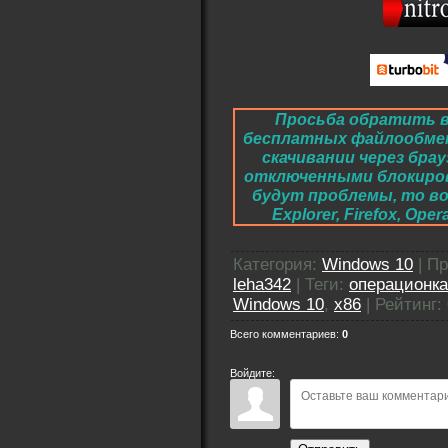
Просьба обратить в
бесплатных файлообме
скачивании через брау
отключенными блокировк
будут проблемы, то во
Explorer, Firefox, O
Категория
:
Windows 10
|
Пр
leha342
|
Теги
:
операционка
Windows 10
,
x86
|
Рейтинг
:
Всего комментариев
:
0
Войдите: