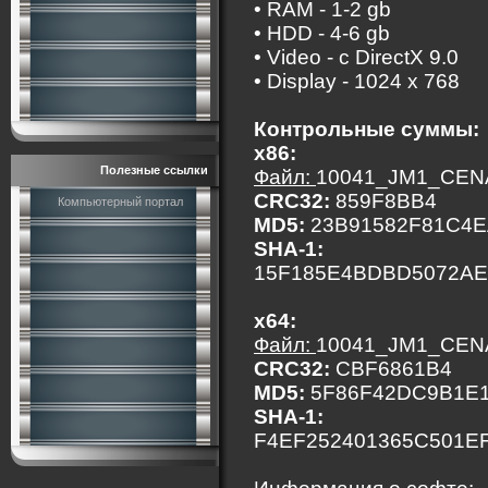
• RAM - 1-2 gb
• HDD - 4-6 gb
• Video - c DirectX 9.0
• Display - 1024 x 768
Контрольные суммы:
x86:
Полезные ссылки
Файл:
10041_JM1_CEN
CRC32:
859F8BB4
Компьютерный портал
MD5:
23B91582F81C4E
SHA-1:
15F185E4BDBD5072AE
x64:
Файл:
10041_JM1_CEN
CRC32:
CBF6861B4
MD5:
5F86F42DC9B1E1
SHA-1:
F4EF252401365C501E