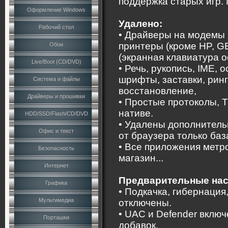
поддержка старых игр.
Оформление Windows
Удалено:
Рабочий стол
• Драйверы на модемы (
принтеры (кроме HP, G
Обои
(экранная клавиатура о
Live/Boot (CD/DVD)
• Речь, рукопись, IME, 
шрифты, заставки, ринг
Система и файлы
восстановление,
Драйверы и прошивки
• Простые протоколы, T
нативе.
HDD/SSD/Flash/CD/DVD
• Удалены дополнительн
Офис и текст
от браузера только баз
• Все приложения метро
Безопасность
магазин...
Интернет
Предварительные нас
Графика
• Подкачка, гибернация
Мультимедиа
отключены.
• UAC и Defender включ
Порташки
добавок.