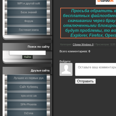
WPI и другой soft
Просьба обратить в
База знаний
бесплатных файлообме
скачивании через брау
Форум
отключенными блокировк
будут проблемы, то во
Гостевая книга
Explorer, Firefox, O
Категория
:
Сборки Windows 8
|
Просмотров
:
1135
Поиск по сайту
Всего комментариев
:
0
Войдите:
Друзья сайта
Лучшее из первых рук
Отправить
Сайт Кубинец
spa.ucoz.ua
SPA-Phoenix
DiZona