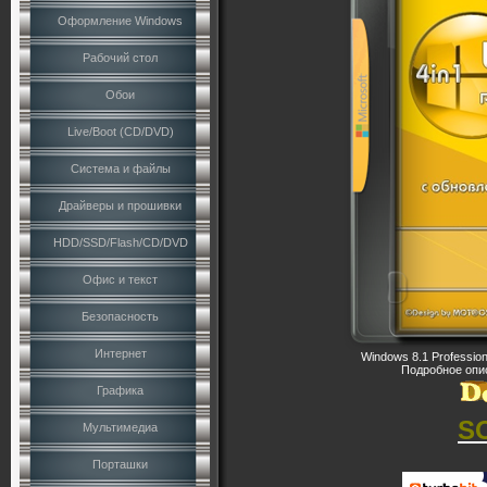
Оформление Windows
Рабочий стол
Обои
Live/Boot (CD/DVD)
Система и файлы
Драйверы и прошивки
HDD/SSD/Flash/CD/DVD
Офис и текст
Безопасность
Интернет
Windows 8.1 Profession
Подробное опис
Графика
S
Мультимедиа
Порташки