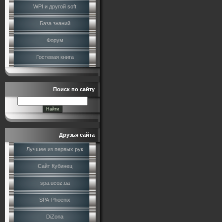
WPI и другой soft
База знаний
Форум
Гостевая книга
Поиск по сайту
Друзья сайта
Лучшее из первых рук
Сайт Кубинец
spa.ucoz.ua
SPA-Phoenix
DiZona