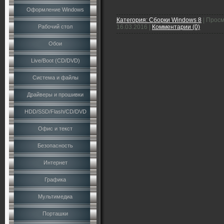
Оформление Windows
Категория:
Сборки Windows 8
|
Просм
Рабочий стол
16.03.2016
|
Комментарии (0)
Обои
Live/Boot (CD/DVD)
Система и файлы
Драйверы и прошивки
HDD/SSD/Flash/CD/DVD
Офис и текст
Безопасность
Интернет
Графика
Мультимедиа
Порташки