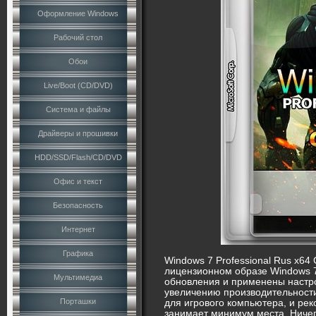
Оформление Windows
Рабочий стол
Обои
Live/Boot (CD/DVD)
Система и файлы
Драйверы и прошивки
HDD/SSD/Flash/CD/DVD
Офис и текст
Безопасность
Интернет
Графика
Windows 7 Professional Rus x64
лицензионном образе Windows 7
Мультимедиа
обновления и применены настро
увеличению производительности
Порташки
для игрового компьютера, и рек
занимает минимум места. Ничег