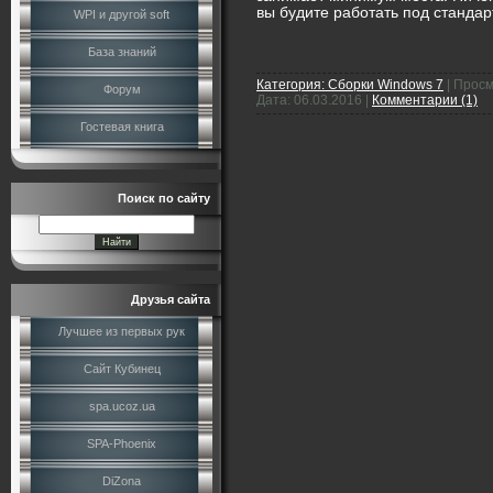
вы будите работать под станда
WPI и другой soft
База знаний
Категория:
Сборки Windows 7
|
Просм
Форум
Дата:
06.03.2016
|
Комментарии (1)
Гостевая книга
Поиск по сайту
Друзья сайта
Лучшее из первых рук
Сайт Кубинец
spa.ucoz.ua
SPA-Phoenix
DiZona