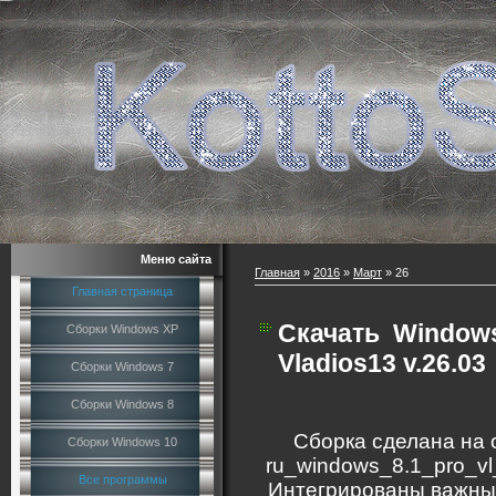
Меню сайта
Главная
»
2016
»
Март
»
26
Главная страница
Скачать
Windows
Сборки Windows XP
Vladios13 v.26.03
Сборки Windows 7
Сборки Windows 8
Сборка сделана на 
Сборки Windows 10
ru_windows_8.1_pro_v
Все программы
Интегрированы важны