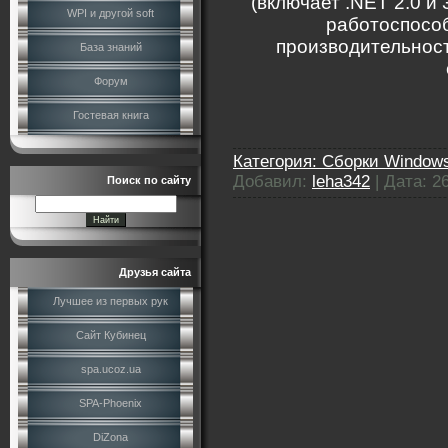
(включает .NET 2.0 и 
WPI и другой soft
работоспособ
производительност
База знаний
Форум
Гостевая книга
Категория:
Сборки Windows
Добавил:
leha342
|
Дата:
2
Поиск по сайту
Друзья сайта
Лучшее из первых рук
Сайт Кубинец
spa.ucoz.ua
SPA-Phoenix
DiZona