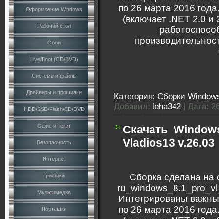
по 26 марта 2016 года
Оформление Windows
(включает .NET 2.0 и 
Рабочий стол
работоспособ
производительност
Обои
Live/Boot (CD/DVD)
Система и файлы
Драйверы и прошивки
Категория:
Сборки Windows
Добавил:
leha342
|
Дата:
2
HDD/SSD/Flash/CD/DVD
Офис и текст
Скачать
Windows
Vladios13 v.26.03
Безопасность
Интернет
Сборка сделана на 
Графика
ru_windows_8.1_pro_v
Мультимедиа
Интегрированы важны
по 26 марта 2016 года
Порташки