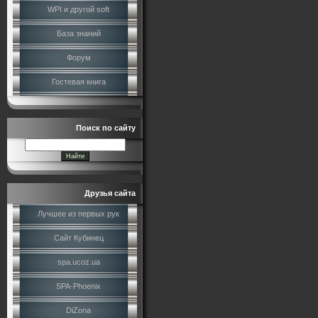
WPI и другой soft
База знаний
Форум
Гостевая книга
Поиск по сайту
Друзья сайта
Лучшее из первых рук
Сайт Кубинец
spa.ucoz.ua
SPA-Phoenix
DiZona