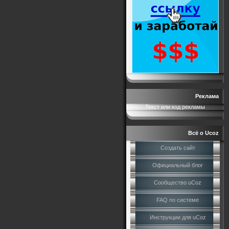
Реклама
Текст или код рекламы
Всё о Ucoz
Создать сайт
Официальный блог
Сообщество uCoz
FAQ по системе
Инструкции для uCoz