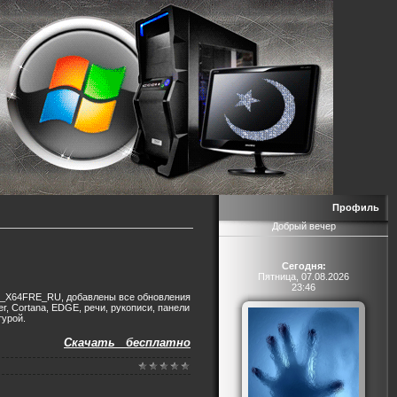
Профиль
Добрый вечер
Сегодня:
Пятница, 07.08.2026
23:46
L_X64FRE_RU, добавлены все обновления
er, Cortana, EDGE, речи, рукописи, панели
турой.
Скачать бесплатно