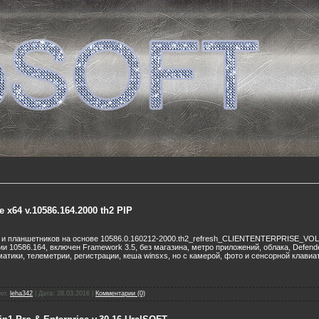
 x64 v.10586.164.2000 th2 PIP
К и планшетников на основе 10586.0.160212-2000.th2_refresh_CLIENTENTERPRISE_VO
сии 10586.164, включен Framework 3.5, без магазина, метро приложений, облака, Defend
атики, телеметрии, регистрации, кеша winsxs, но с камерой, фото и сенсорной клавиа
ил:
leha342
|
Дата:
28.03.2016
|
Комментарии (0)