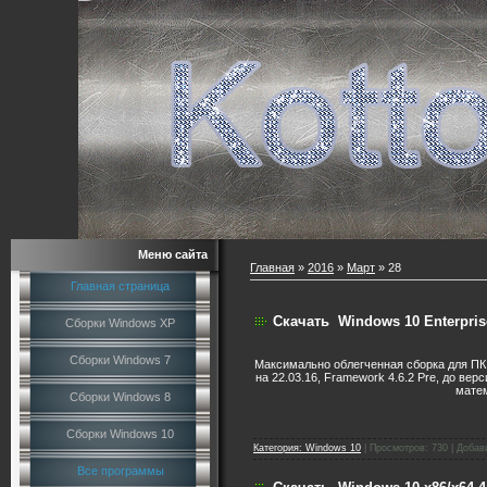
Меню сайта
Главная
»
2016
»
Март
»
28
Главная страница
Скачать
Windows 10 Enterprise
Сборки Windows XP
Сборки Windows 7
Максимально облегченная сборка для П
на 22.03.16, Framework 4.6.2 Pre, до вер
матем
Сборки Windows 8
Сборки Windows 10
Категория:
Windows 10
|
Просмотров:
730
|
Добав
Все программы