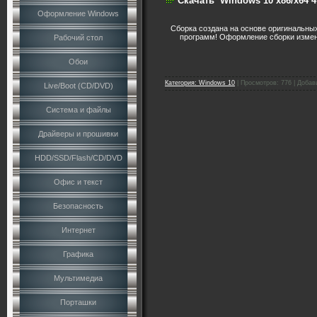
Скачать
Windows 10 x86/x64 4
Оформление Windows
Сборка создана на основе оригинальных
программ! Оформление сборки измене
Рабочий стол
Обои
Категория:
Windows 10
|
Просмотров:
776
|
Добав
Live/Boot (CD/DVD)
Система и файлы
Драйверы и прошивки
HDD/SSD/Flash/CD/DVD
Офис и текст
Безопасность
Интернет
Графика
Мультимедиа
Порташки