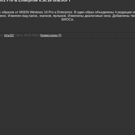
in1 Pro & Enterprise v.30.16 UralSOFT
 образов от MSDN Windows 10 Pro и Enterprise. В один образ объединены 4 редакции 
но. Изменен вид папок, значков, ярлыков. Изменены диалоговые окна. Добавлены тви
БИОСа.
ил:
leha342
|
Дата:
28.03.2016
|
Комментарии (0)