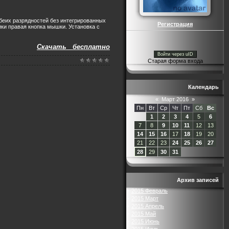
обеих разрядностей без интегрированных
Регистрация
ки правая кнопка мышки. Установка с
Скачать бесплатно
Войти через uID
Старая форма входа
Календарь
«
Март 2016
»
Пн
Вт
Ср
Чт
Пт
Сб
Вс
1
2
3
4
5
6
7
8
9
10
11
12
13
14
15
16
17
18
19
20
21
22
23
24
25
26
27
28
29
30
31
Архив записей
2015 Февраль
2015 Март
2015 Апрель
2015 Май
2015 Июнь