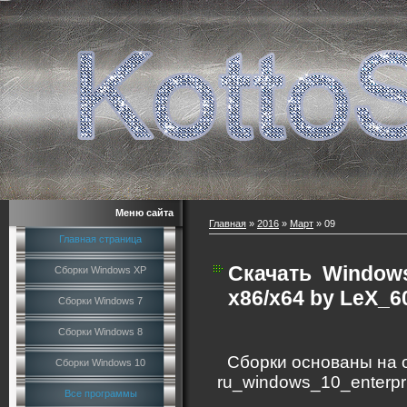
Меню сайта
Главная
»
2016
»
Март
»
09
Главная страница
Скачать
Windows
Сборки Windows XP
x86/x64 by LeX_60
Сборки Windows 7
Сборки Windows 8
Сборки основаны на 
Сборки Windows 10
ru_windows_10_enterp
Все программы