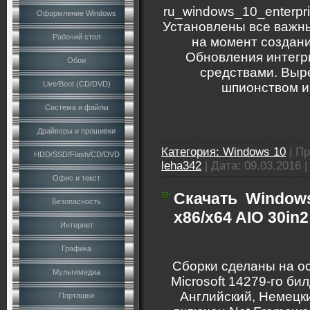
ru_windows_10_enterpr
Оформление Windows
Установлены все важн
Рабочий стол
на момент создани
Обновления интегр
Обои
средствами. Выр
Live/Boot (CD/DVD)
шпионством и
Система и файлы
Драйверы и прошивки
Категория:
Windows 10
|
Пр
HDD/SSD/Flash/CD/DVD
leha342
|
Дата:
09.03.2016
Офис и текст
Скачать
Windows
Безопасность
x86/x64 AIO 30in2
Интернет
Графика
Сборки сделаны на о
Мультимедиа
Microsoft 14279-го би
Английский, Немецки
Порташки