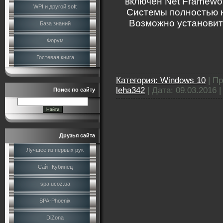
включен Net Framework
WPI и другой soft
Системы полностью 
Возможно установить 
База знаний
Форум
Гостевая книга
Категория:
Windows 10
|
Пр
leha342
|
Дата:
09.03.2016
Поиск по сайту
Друзья сайта
Лучшее из первых рук
Сайт Кубинец
spa.ucoz.ua
SPA-Phoenix
DiZona