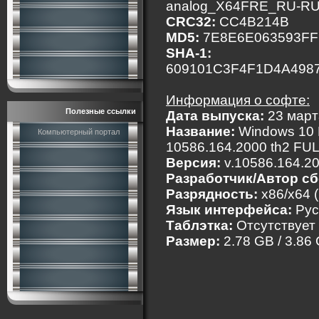
analog_X64FRE_RU-RU
CRC32:
CC4B214B
MD5:
7E8E6E063593FF
SHA-1:
609101C3F4F1D4A498
Информация о софте:
Полезные ссылки
Дата выпуска:
23 март
Название:
Windows 10 E
Компьютерный портал
10586.164.2000 th2 FU
Версия:
v.10586.164.2
Разработчик/Автор сб
Разрядность:
x86/x64 
Язык интерфейса:
Рус
Таблэтка:
Отсутствует
Размер:
2.78 GB / 3.86