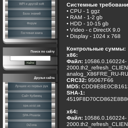
Системные требовани
WPI и другой soft
• CPU - 1 ggz
База знаний
• RAM - 1-2 gb
• HDD - 10-15 gb
Форум
• Video - c DirectX 9.0
Гостевая книга
• Display - 1024 x 768
Контрольные суммы:
Поиск по сайту
x86:
Файл:
10586.0.160224-
2000.th2_refresh_CLI
analog_X86FRE_RU-RU
Друзья сайта
CRC32:
95067F66
MD5:
CDD9E8E0CB161
Лучшее из первых рук
SHA-1:
Сайт Кубинец
4519F8D70CD862E8B8
spa.ucoz.ua
x64:
SPA-Phoenix
Файл:
10586.0.160224-
2000.th2_refresh_CLI
DiZona