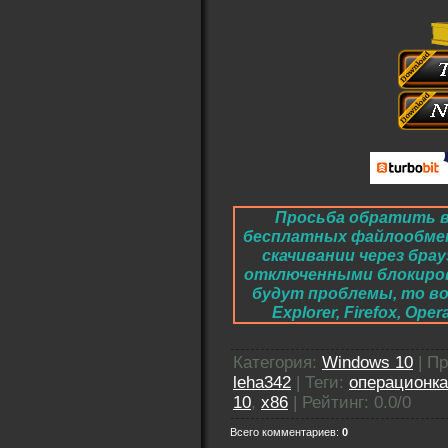
Просьба обратить в
бесплатных файлообме
скачивании через брау
отключенными блокировк
будут проблемы, то во
Explorer, Firefox, O
Категория
:
Windows 10
|
Пр
leha342
|
Теги
:
операционка
10
,
x86
|
Рейтинг
:
0.0
/
0
Всего комментариев
:
0