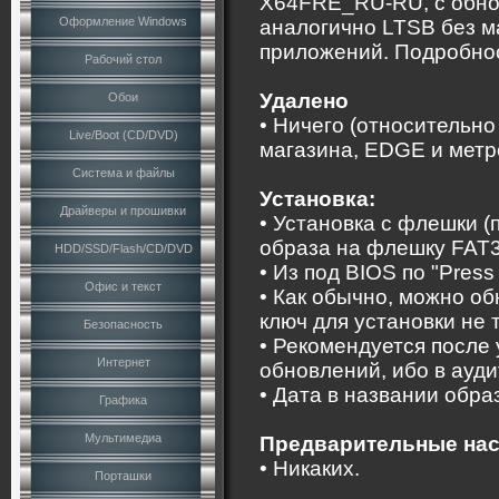
Х64FRE_RU-RU, с обнов
Оформление Windows
аналогично LTSB без м
приложений. Подробнос
Рабочий стол
Удалено
Обои
• Ничего (относительно
Live/Boot (CD/DVD)
магазина, EDGE и метр
Система и файлы
Установка:
Драйверы и прошивки
• Установка с флешки 
образа на флешку FAT3
HDD/SSD/Flash/CD/DVD
• Из под BIOS по "Press 
Офис и текст
• Как обычно, можно об
ключ для установки не 
Безопасность
• Рекомендуется после
Интернет
обновлений, ибо в ауди
• Дата в названии обра
Графика
Мультимедиа
Предварительные нас
• Никаких.
Порташки