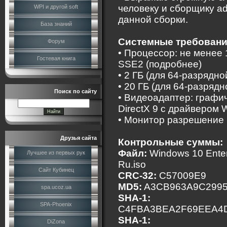
человеку и сборщику a
WPI и другой soft
данной сборки.
База знаний
Системные требовани
Форум
• Процессор: не менее 
Гостевая книга
SSE2 (подробнее)
• 2 ГБ (для 64-разрядн
• 20 ГБ (для 64-разряд
Поиск по сайту
• Видеоадаптер: графич
DirectX 9 с драйвером
• Монитор разрешение
Друзья сайта
Контрольные суммы:
Файл:
Windows 10 Enter
Лучшее из первых рук
Ru.iso
Сайт Кубинец
CRC-32:
C57009E9
MD5:
A3CB963A9C299
spa.ucoz.ua
SHA-1:
SPA-Phoenix
C4FBA3BEA2F69EEA4
SHA-1:
DiZona