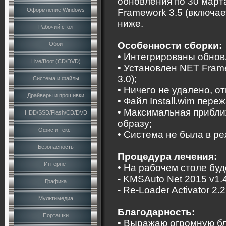
обновления по 30 март
Оформление Windows
Framework 3.5 (включае
ниже.
Рабочий стол
Особенности сборки:
Обои
• Интегрированы обновл
Live/Boot (CD/DVD)
• Установлен NET Frame
3.0);
Система и файлы
• Ничего не удалено, о
Драйверы и прошивки
• Файл Install.wim пере
• Максимальная прибли
HDD/SSD/Flash/CD/DVD
образу;
Офис и текст
• Система не была в ре
Безопасность
Процедура лечения:
Интернет
• На рабочем столе буд
- KMSAuto Net 2015 v1.4
Графика
- Re-Loader Activator 2.2
Мультимедиа
Благодарность:
Порташки
• Выражаю огромную б