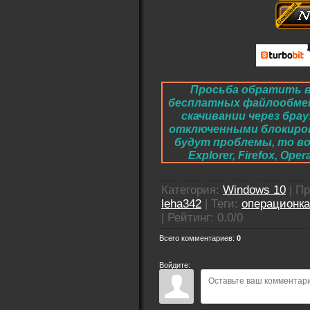
Просьба обратить в
бесплатных файлообме
скачивании через брау
отключенными блокировк
будут проблемы, то во
Explorer, Firefox, O
Категория
:
Windows 10
|
Пр
leha342
|
Теги
:
операционка
|
Рейтинг
:
0.0
/
0
Всего комментариев
:
0
Войдите: