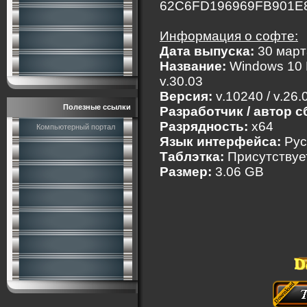
62C6FD196969FB901E
Информация о софте:
Дата выпуска:
30 март
Название:
Windows 10 E
v.30.03
Версия:
v.10240 / v.26.
Полезные ссылки
Разработчик / автор с
Разрядность:
x64
Компьютерный портал
Язык интерфейса:
Рус
Таблэтка:
Присутствуе
Размер:
3.06 GB