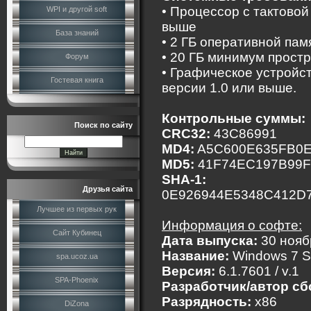
• Процессор с тактовой 
WPI и другой soft
выше
База знаний
• 2 ГБ оперативной пам
• 20 ГБ минимум прост
Форум
• Графическое устройс
Гостевая книга
версии 1.0 или выше.
Контрольные суммы:
Поиск по сайту
CRC32:
43C86991
MD4:
A5C600E635FB0
MD5:
41F74EC197B99F
SHA-1:
Друзья сайта
0E926944E5348C412D
Лучшее из первых рук
Информация о софте:
Сайт Кубинец
Дата выпуска:
30 нояб
Название:
Windows 7 SP
spa.ucoz.ua
Версия:
6.1.7601 / v.1
SPA-Phoenix
Разработчик/автор сб
Разрядность:
x86
DiZona