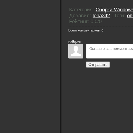
Категория
:
Сборки Windows
Добавил
:
leha342
|
Теги
:
оп
Рейтинг
:
0.0
/
0
Всего комментариев
:
0
Войдите:
Отправить