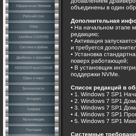
добавлением драйверов
Оформление Windows
объединены в один обр
Рабочий стол
Дополнительная инф
• На начальном этапе 
Обои
редакцию;
Live/Boot (CD/DVD)
• Активация запускаетс
и требуется дополнител
Система и файлы
• Установка стандартн
Драйверы и прошивки
поверх работающей;
• В установщик интегри
HDD/SSD/Flash/CD/DVD
поддержки NVMe.
Офис и текст
Список редакций в об
Безопасность
• 1. Windows 7 SP1 Нач
Интернет
• 2. Windows 7 SP1 До
• 3. Windows 7 SP1 До
Графика
• 4. Windows 7 SP1 Пр
Мультимедиа
• 5. Windows 7 SP1 Ма
Порташки
Системные требовани