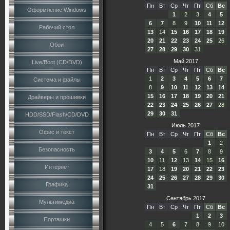
Пн
Вт
Ср
Чт
Пт
Сб
Вс
Оформление Windows
1
2
3
4
5
6
7
8
9
10
11
12
Рабочий стол
13
14
15
16
17
18
19
20
21
22
23
24
25
26
Обои
27
28
29
30
31
Май 2017
Live/Boot (CD/DVD)
Пн
Вт
Ср
Чт
Пт
Сб
Вс
1
2
3
4
5
6
7
Система и файлы
8
9
10
11
12
13
14
15
16
17
18
19
20
21
Драйверы и прошивки
22
23
24
25
26
27
28
29
30
31
HDD/SSD/Flash/CD/DVD
Июль 2017
Офис и текст
Пн
Вт
Ср
Чт
Пт
Сб
Вс
1
2
Безопасность
3
4
5
6
7
8
9
10
11
12
13
14
15
16
Интернет
17
18
19
20
21
22
23
24
25
26
27
28
29
30
Графика
31
Сентябрь 2017
Мультимедиа
Пн
Вт
Ср
Чт
Пт
Сб
Вс
1
2
3
Порташки
4
5
6
7
8
9
10