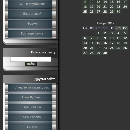
11
12
13
14
15
16
17
WPI и другой soft
18
19
20
21
22
23
24
25
26
27
28
29
30
База знаний
Ноябрь 2017
Форум
Пн
Вт
Ср
Чт
Пт
Сб
Вс
1
2
3
4
5
Гостевая книга
6
7
8
9
10
11
12
13
14
15
16
17
18
19
20
21
22
23
24
25
26
Поиск по сайту
27
28
29
30
Друзья сайта
Лучшее из первых рук
Сайт Кубинец
spa.ucoz.ua
SPA-Phoenix
DiZona