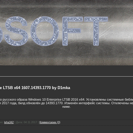
e LTSB x64 1607.14393.1770 by D1mka
го русского образа Windows 10 Enterprise LTSB 2016 x64. Установлены системные биб
я 2017 года, билд обновлён до 14393.1770. Изменён интерфейс системы. Отключены н
ниже.
ил:
leha342
|
Дата:
04.11.2017
|
Комментарии (0)