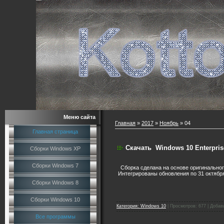
Меню сайта
Главная
»
2017
»
Ноябрь
»
04
Главная страница
Скачать
Windows 10 Enterpris
Сборки Windows XP
Сборки Windows 7
Сборка сделана на основе оригинально
Интегрированы обновления по 31 октябр
Сборки Windows 8
Сборки Windows 10
Категория:
Windows 10
|
Просмотров:
677
|
Добав
Все программы