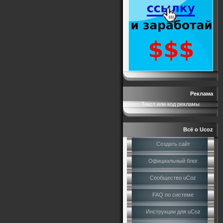
Реклама
Текст или код рекламы
Всё о Ucoz
Создать сайт
Официальный блог
Сообщество uCoz
FAQ по системе
Инструкции для uCoz