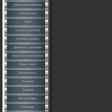
Оформление Windows
Рабочий стол
Обои
Live/Boot (CD/DVD)
Система и файлы
Драйверы и прошивки
HDD/SSD/Flash/CD/DVD
Офис и текст
Безопасность
Интернет
Графика
Мультимедиа
Порташки