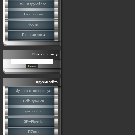
WPI и другой soft
База знаний
Форум
Гостевая книга
Поиск по сайту
Друзья сайта
Лучшее из первых рук
Сайт Кубинец
spa.ucoz.ua
SPA-Phoenix
DiZona