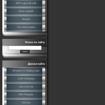
WPI и другой soft
База знаний
Форум
Гостевая книга
Поиск по сайту
Друзья сайта
Лучшее из первых рук
Сайт Кубинец
spa.ucoz.ua
SPA-Phoenix
DiZona