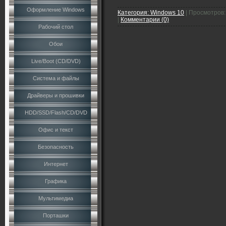
Оформление Windows
Категория:
Windows 10
|
Просмотров:
|
Комментарии (0)
Рабочий стол
Обои
Live/Boot (CD/DVD)
Система и файлы
Драйверы и прошивки
HDD/SSD/Flash/CD/DVD
Офис и текст
Безопасность
Интернет
Графика
Мультимедиа
Порташки