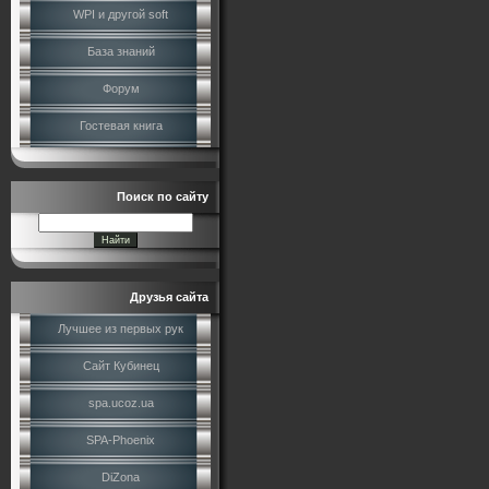
WPI и другой soft
База знаний
Форум
Гостевая книга
Поиск по сайту
Друзья сайта
Лучшее из первых рук
Сайт Кубинец
spa.ucoz.ua
SPA-Phoenix
DiZona