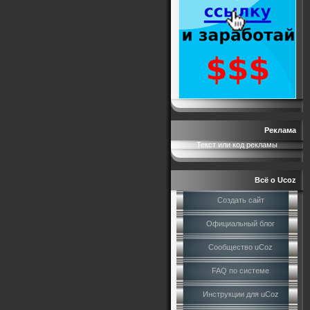
Реклама
Текст или код рекламы
Всё о Ucoz
Создать сайт
Официальный блог
Сообщество uCoz
FAQ по системе
Инструкции для uCoz