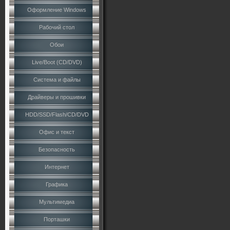
Оформление Windows
Рабочий стол
Обои
Live/Boot (CD/DVD)
Система и файлы
Драйверы и прошивки
HDD/SSD/Flash/CD/DVD
Офис и текст
Безопасность
Интернет
Графика
Мультимедиа
Порташки