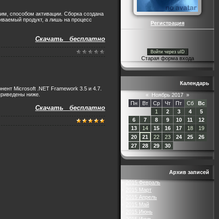
 им, способом активации. Сборка создана
иваемый продукт, а лишь на процесс
Регистрация
Скачать бесплатно
Войти через uID
Старая форма входа
Календарь
нент Microsoft .NET Framework 3.5 и 4.7.
приведены ниже.
«
Ноябрь 2017
»
Пн
Вт
Ср
Чт
Пт
Сб
Вс
Скачать бесплатно
1
2
3
4
5
6
7
8
9
10
11
12
13
14
15
16
17
18
19
20
21
22
23
24
25
26
27
28
29
30
Архив записей
2015 Февраль
2015 Март
2015 Апрель
2015 Май
2015 Июнь