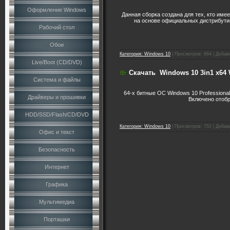
Оформление Windows
Данная сборка создана для тех, кто име
на основе официальных дистрибутив
Рабочий стол
Обои
Категория:
Windows 10
|
Просмотров:
664
|
Добав
Live/Boot (CD/DVD)
Скачать
Windows 10 3in1 x64 
Система и файлы
64-х битные ОС Windows 10 Professional 
Драйверы и прошивки
Включено отобр
HDD/SSD/Flash/CD/DVD
Категория:
Windows 10
|
Просмотров:
752
|
Добав
Офис и текст
Безопасность
Интернет
Графика
Мультимедиа
Порташки