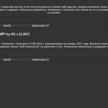
ет лицензию или же хочет воспользоваться каким-либо другим, предпочитаемым лично
ов и содержит небольшие доработки, влияющие в большинстве своем не на устанавл
установки.
ил:
leha342
|
Дата:
21.11.2017
|
Комментарии (0)
WPI by AG v.11.2017
/ Enterprise / Enterprise LTSB 2016 с обновлениями по ноябрь 2017 года. Включен компо
ажение значка "мой компьютер" на рабочем столе. Изменения внесенные в редакции 
ил:
leha342
|
Дата:
21.11.2017
|
Комментарии (0)