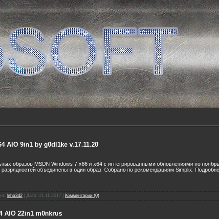
 AIO 9in1 by g0dl1ke v.17.11.20
ьных образов MSDN Windows 7 х86 и x64 с интегрированными обновлениями по ноябрь
 разрядностей объединены в один образ. Собрано по рекомендациям Simplix. Подробне
ил:
leha342
|
Дата:
21.11.2017
|
Комментарии (0)
4 AIO 22in1 m0nkrus