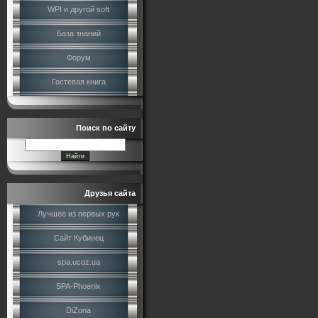
WPI и другой soft
База знаний
Форум
Гостевая книга
Поиск по сайту
Друзья сайта
Лучшее из первых рук
Сайт Кубинец
spa.ucoz.ua
SPA-Phoenix
DiZona