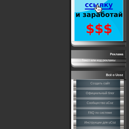
Реклама
Текст или код рекламы
Всё о Ucoz
Создать сайт
Официальный блог
Сообщество uCoz
FAQ по системе
Инструкции для uCoz