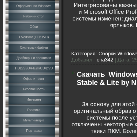
Интегрированы важные
Оформление Windows
и Microsoft Office Pr
Рабочий стол
системы изменен: диало
ярлыков.
Обои
Live/Boot (CD/DVD)
Система и файлы
Категория:
Сборки Windows
Драйверы и прошивки
Добавил:
leha342
|
Дата:
2
HDD/SSD/Flash/CD/DVD
Скачать
Windows
Офис и текст
Stable & Lite by N
Безопасность
Интернет
За основу для этой
оригинальный образ о
Графика
системы после ус
Мультимедиа
отключены некоторые 
твики ПКМ. Боле
Порташки