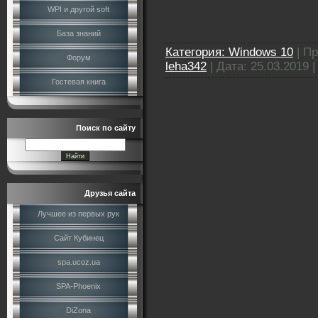
WPI и другой soft
База знаний
Категория:
Windows 10
|
Пр
Форум
leha342
|
Дата:
25.03.2019
Гостевая книга
Поиск по сайту
Друзья сайта
Лучшее из первых рук
Сайт Кубинец
spa.ucoz.ua
SPA-Phoenix
DiZona