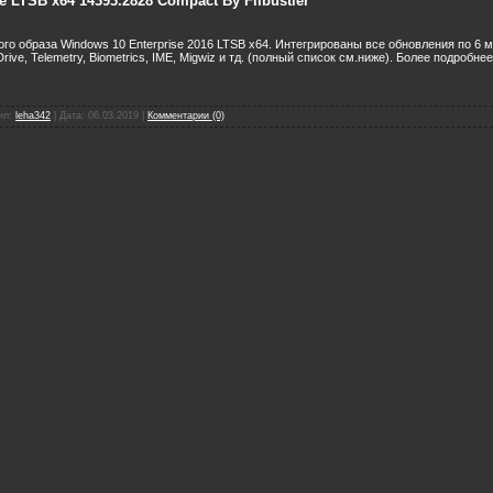
e LTSB x64 14393.2828 Compact By Flibustier
го образа Windows 10 Enterprise 2016 LTSB x64. Интегрированы все обновления по 6 м
rive, Telemetry, Biometrics, IME, Migwiz и тд. (полный список см.ниже). Более подробне
ил:
leha342
|
Дата:
06.03.2019
|
Комментарии (0)