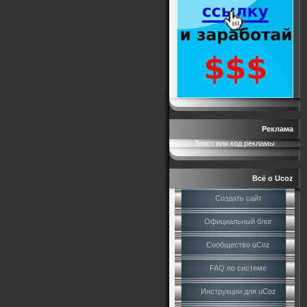
Реклама
Текст или код рекламы
Всё о Ucoz
Создать сайт
Официальный блог
Сообщество uCoz
FAQ по системе
Инструкции для uCoz