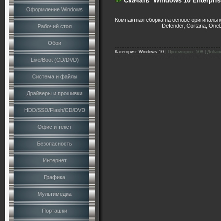
Скачать
Windows 10 Enterpris
Оформление Windows
Компактная сборка на основе оригинально
Defender, Cortana, OneD
Рабочий стол
Обои
Категория:
Windows 10
|
Просмотров:
508
|
Добав
Live/Boot (CD/DVD)
Система и файлы
Драйверы и прошивки
HDD/SSD/Flash/CD/DVD
Офис и текст
Безопасность
Интернет
Графика
Мультимедиа
Порташки