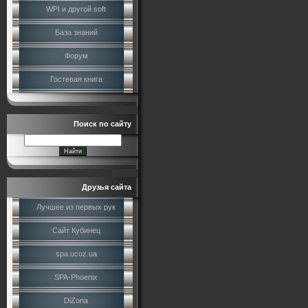
WPI и другой soft
База знаний
Форум
Гостевая книга
Поиск по сайту
Друзья сайта
Лучшее из первых рук
Сайт Кубинец
spa.ucoz.ua
SPA-Phoenix
DiZona