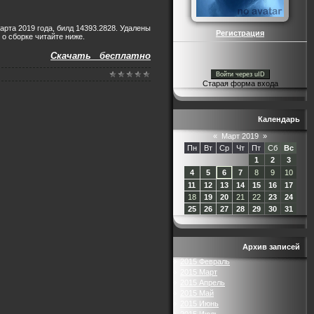
арта 2019 года, билд 14393.2828. Удалены
Регистрация
е о сборке читайте ниже.
Скачать бесплатно
Войти через uID
Старая форма входа
Календарь
«
Март 2019
»
Пн
Вт
Ср
Чт
Пт
Сб
Вс
1
2
3
4
5
6
7
8
9
10
11
12
13
14
15
16
17
18
19
20
21
22
23
24
25
26
27
28
29
30
31
Архив записей
2015 Февраль
2015 Март
2015 Апрель
2015 Май
2015 Июнь