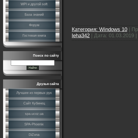
WPI и другой soft
База знаний
Форум
Категория:
Windows 10
|
Пр
leha342
|
Дата:
01.03.2019
Гостевая книга
Поиск по сайту
Друзья сайта
Лучшее из первых рук
Сайт Кубинец
spa.ucoz.ua
SPA-Phoenix
DiZona