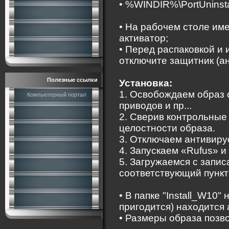
• %WINDIR%\PortUninsta
• На рабочем столе имее
активатор;
• Перед распаковкой и
отключите защитник (ан
Полезные ссылки
Установка:
1. Освобождаем образ 
Компьютерный портал
приводов и пр...
2. Сверив контрольные
целостности образа.
3. Отключаем антивиру
4. Запускаем «Rufus» и
5. Загружаемся с запи
соответствующий пункт
• В папке "Install_W10"
пригодится) находится 
• Размеры образа позв