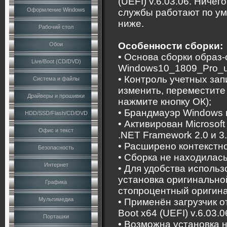
(UEFI) v.6.03.06. Ничег
Оформление Windows
службы работают по у
ниже.
Рабочий стол
Особенности сборки:
Обои
• Основа сборки образ
Live/Boot (CD/DVD)
Windows10_1809_Pro_u
• Контроль учетных за
Система и файлы
изменить, переместите
Драйверы и прошивки
нажмите кнопку ОК);
• Брандмауэр Windows 
HDD/SSD/Flash/CD/DVD
• Активирован Microsof
Офис и текст
.NET Framework 2.0 и 3.
• Расширено контекстн
Безопасность
• Сборка не находилась
Интернет
• Для удобства исполь
установка оригинально
Графика
стопроцентный оригина
Мультимедиа
• Применён загрузчик от
Boot x64 (UEFI) v.6.03.0
Порташки
• Возможна установка 