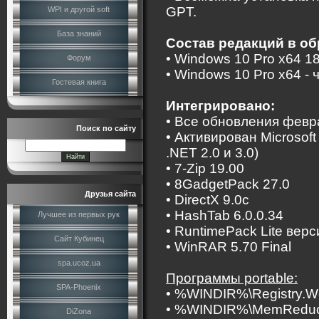
GPT.
WPI и другой soft
База знаний
Состав редакций в об
• Windows 10 Pro x64 18
Форум
• Windows 10 Pro x64 -
Гостевая книга
Интегрировано:
• Все обновления февр
Поиск по сайту
• Активирован Microsof
.NET 2.0 и 3.0)
• 7-Zip 19.00
• 8GadgetPack 27.0
Друзья сайта
• DirectX 9.0c
• HashTab 6.0.0.34
Лучшее из первых рук
• RuntimePack Lite верс
Сайт Кубинец
• WinRAR 5.70 Final
spa.ucoz.ua
Программы portable:
SPA-Phoenix
• %WINDIR%\Registry.W
• %WINDIR%\MemReduc
DiZona