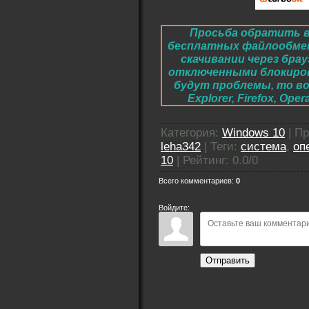
Просьба обратить в
бесплатных файлообме
скачивании через брау
отключенными блокировк
будут проблемы, то во
Explorer, Firefox, O
Категория
:
Windows 10
|
Пр
leha342
|
Теги
:
система
,
оп
10
|
Рейтинг
:
0.0
/
0
Всего комментариев
:
0
Войдите:
Отправить