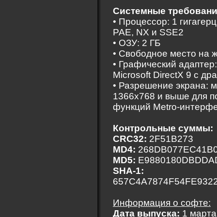
Системные требовани
• Процессор: 1 гигагер
PAE, NX и SSE2
• ОЗУ: 2 ГБ
• Свободное место на ж
• Графический адаптер
Microsoft DirectX 9 с 
• Разрешение экрана: 
1366х768 и выше для 
функций Metro-интерф
Контрольные суммы:
CRC32:
2F51B273
MD4:
268DB077EC41B0
MD5:
E9880180DBDDA
SHA-1:
657C4A7874F54FE932
Информация о софте:
Дата выпуска:
1 марта