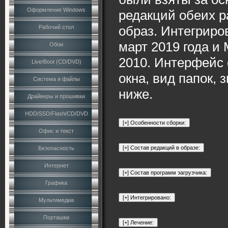
Оформление Windows
редакций обеих р
образ. Интегрир
Рабочий стол
март 2019 года и M
Обои
2010. Интерфейс
Live/Boot (CD/DVD)
окна, вид папок, 
Система и файлы
ниже.
Драйверы и прошивки
HDD/SSD/Flash/CD/DVD
Офис и текст
Безопасность
Интернет
Графика
Мультимедиа
Порташки