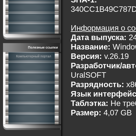
340CC1B49C787D
Информация о со
Дата выпуска:
24
Название:
Window
Полезные ссылки
Версия:
v.26.19
Компьютерный портал
Разработчик/авт
UralSOFT
Разрядность:
x8
Язык интерфейс
Таблэтка:
Не тре
Размер:
4,07 GB