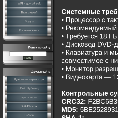
WPI и другой soft
Системные треб
База знаний
• Процессор с та
Форум
• Рекомендуемый
Гостевая книга
• Требуется 18 ГБ
• Дисковод DVD-д
Поиск по сайту
• Клавиатура и м
совместимое c н
• Монитор разреш
Друзья сайта
• Видеокарта — 
Лучшее из первых рук
Сайт Кубинец
Контрольные с
spa.ucoz.ua
CRC32:
F2BC6B3
SPA-Phoenix
MD5:
5BE252893
DiZona
SHA-1: