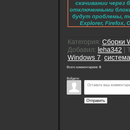
скачивании через 
отключенными блоки
будут проблемы, то
Explorer, Firefo
Категория
:
Сборки 
Добавил
:
leha342
|
Windows 7
,
систем
Всего комментариев
:
0
Войдите:
Отправить