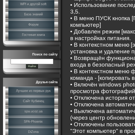
• Использование после
WPI и другой soft
3,5.
База знаний
• В меню ПУСК кнопка [
компьютер]
Форум
• Добавлен режим [мак
Гостевая книга
в настройках питания.
• В контекстном меню [
установка и удаление 
Поиск по сайту
• Возвращён функционал
входа в безопасный ре
• В контекстном меню 
команда - [копировать в
Друзья сайта
• Включён windows pho
просмотра фотографий
Лучшее из первых рук
• Отключена история о
Сайт Кубинец
• Отключена автоматич
• Выключена автоматич
spa.ucoz.ua
(через центр обновлен
SPA-Phoenix
• Отключены пользоват
"Этот компьютер" в пр
DiZona