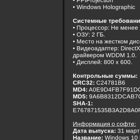
• PPIProjection
• Windows Holographic
Системные требовани
• Процессор: Не менее 
• ОЗУ: 2 ГБ.
• Место на жестком дис
• Видеоадаптер: Direct
драйвером WDDM 1.0.
• Дисплей: 800 x 600.
Контрольные суммы:
CRC32:
C24781B6
MD4:
A0E9D4FB7F91D
MD5:
9A6B8312DCAB7C
SHA-1:
E767871535B3A2D8A0
Информация о софте:
Дата выпуска:
31 март
Название:
Windows 10 