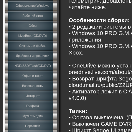
телеметрия. Добавлены
Оформление Windows
читайте ниже.
Рабочий стол
Особенности сборки:
• 2 редакции системы в
Обои
- Windows 10 PRO G.M.
Live/Boot (CD/DVD)
приложения
- Windows 10 PRO G.M.
Система и файлы
Xbox.
Драйверы и прошивки
• OneDrive можно устан
HDD/SSD/Flash/CD/DVD
onedrive.live.com/about/
Офис и текст
• Возврат шрифта Segoe
cloud.mail.ru/public/Z
Безопасность
• Активатор лежит в C:
Интернет
v4.0.0)
Графика
Твики:
Мультимедиа
• Cortana выключена. (П
• Выключен GAME DVR 
Порташки
• Шрифт Segoe UI заме