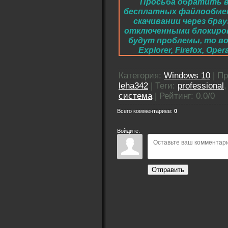
Просьба обратить в
бесплатных файлообме
скачивании через брау
отключенными блокировк
будут проблемы, то во
Explorer, Firefox, O
Категория
:
Windows 10
|
Пр
leha342
|
Теги
:
professional
система
|
Рейтинг
:
0.0
/
0
Всего комментариев
:
0
Войдите:
Отправить