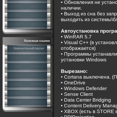
• Обновления не устано
наличии.
• Выход из сна без зап
выходить из системы\б
Автоустановка прогр
• WinRAR 5.7
Полезные ссылки
• Visual C++ (в устано
отображается)
Компьютерный портал
• Программы устанавли
установки Windows
Вырезано:
• Cortana выключена. (П
• OneDrive
• Windows Defender
• Sense Client
• Data Center Bridging
• Content Delivery Mana
• XBOX (есть в STORE 