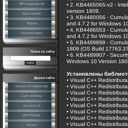
• 2. KB4465065-v2 - Int
WPI и другой soft
version 1809.
База знаний
• 3. KB4480056 - Cumula
and 4.7.2 for Windows 1
Форум
• 4. KB4486553 - Cumula
Гостевая книга
and 4.7.2 for Windows 1
• 5. KB4489899 - Cumula
1809 (OS Build 17763.37
Поиск по сайту
• 6. KB4489907 - Securit
Windows 10 Version 180
Установлены библиот
Друзья сайта
• Visual C++ Redistribut
• Visual C++ Redistribut
Лучшее из первых рук
• Visual C++ Redistribut
Сайт Кубинец
• Visual C++ Redistribut
• Visual C++ Redistribu
spa.ucoz.ua
• Visual C++ Redistribut
SPA-Phoenix
• Visual C++ Redistribut
• Visual C++ Redistribut
DiZona