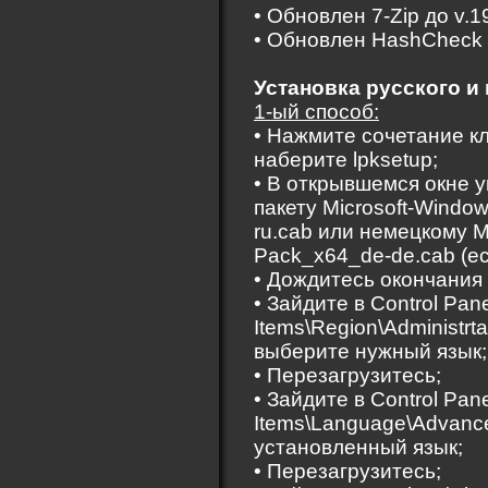
• Обновлен 7-Zip до v.1
• Обновлен HashCheck д
Установка русского и
1-ый способ:
• Нажмите сочетание к
наберите lpksetup;
• В открывшемся окне у
пакету Microsoft-Windo
ru.cab или немецкому M
Pack_x64_de-de.cab (ес
• Дождитесь окончания 
• Зайдите в Control Pane
Items\Region\Administrt
выберите нужный язык;
• Перезагрузитесь;
• Зайдите в Control Pane
Items\Language\Advance
установленный язык;
• Перезагрузитесь;