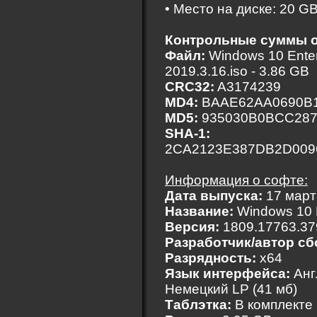
• Место на диске: 20 G
Контрольные суммы о
Файл:
Windows 10 Enterp
2019.3.16.iso - 3.86 GB
CRC32:
A3174239
MD4:
BAAE62AA0690B1
MD5:
935030B0BCC287
SHA-1:
2CA2123E387DB2D009
Информация о софте:
Дата выпуска:
17 март
Название:
Windows 10 En
Версия:
1809.17763.379
Разработчик/автор сб
Разрядность:
x64
Язык интерфейса:
Анг
Немецкий LP (41 мб)
Таблэтка:
В комплекте