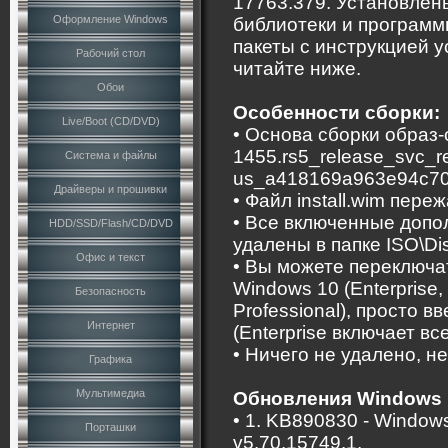
17763.379. Установле
Оформление Windows
библиотеки и программ
пакеты с инструкцией у
Рабочий стол
читайте ниже.
Обои
Особенности сборки:
Live/Boot (CD/DVD)
• Основа сборки образ
1455.rs5_release_svc_re
Система и файлы
us_a418169a963e94c70
Драйверы и прошивки
• Файл install.wim пер
• Все включенные допо
HDD/SSD/Flash/CD/DVD
удалены в папке ISO\Dis
Офис и текст
• Вы можете переключ
Windows 10 (Enterprise, 
Безопасность
Professional), просто 
Интернет
(Enterprise включает в
• Ничего не удалено, н
Графика
Мультимедиа
Обновления Windows п
• 1. KB890830 - Windows
Порташки
v5.70.15749.1.