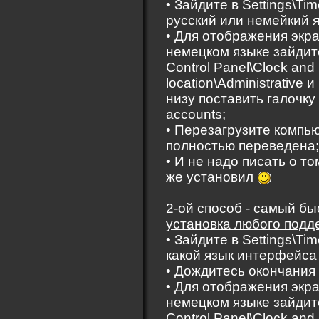
• Зайдите в Settings\T
русский или немейкий я
• Для отображения экра
немецком языке зайдите
Control Panel\Clock an
location\Administrative 
низу поставить галочку
accounts;
• Перезагрузите компь
полностью переведена;
• И не надо писать о т
же установил
2-oй способ - самый бы
установка любого подд
• Зайдите в Settings\T
какой язык интерфейса
• Дождитесь окончания
• Для отображения экра
немецком языке зайдите
Control Panel\Clock an