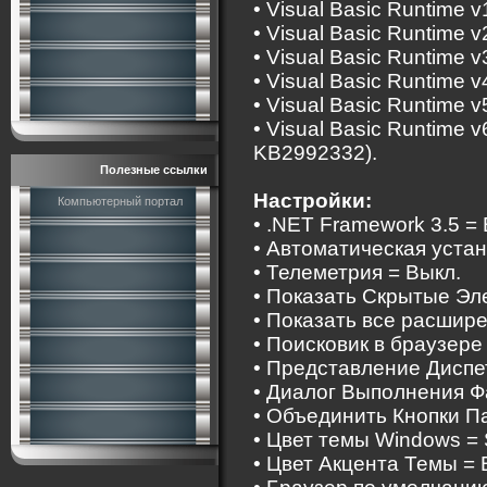
• Visual Basic Runtime v
• Visual Basic Runtime v2
• Visual Basic Runtime v
• Visual Basic Runtime v
• Visual Basic Runtime v
• Visual Basic Runtime 
KB2992332).
Полезные ссылки
Настройки:
Компьютерный портал
• .NET Framework 3.5 = 
• Автоматическая устан
• Телеметрия = Выкл.
• Показать Скрытые Эл
• Показать все расшире
• Поисковик в браузере
• Представление Диспе
• Диалог Выполнения Ф
• Объединить Кнопки Па
• Цвет темы Windows = 
• Цвет Акцента Темы = 