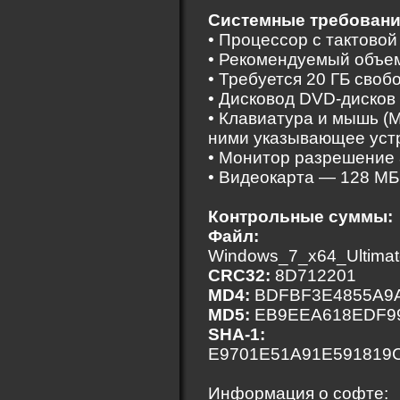
Системные требовани
• Процессор с тактовой
• Рекомендуемый объем
• Требуется 20 ГБ своб
• Дисковод DVD-дисков
• Клавиатура и мышь (
ними указывающее уст
• Монитор разрешение 
• Видеокарта — 128 МБ
Контрольные суммы:
Файл:
Windows_7_x64_Ultimat
CRC32:
8D712201
MD4:
BDFBF3E4855A9
MD5:
EB9EEA618EDF9
SHA-1:
E9701E51A91E591819
Информация о софте: