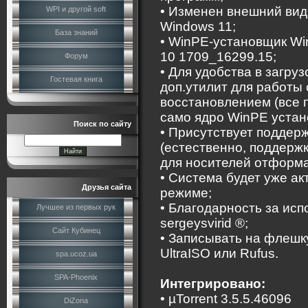
• Изменен внешний вид,
WPI и другой soft
Windows 11;
База знаний
• WinPE-установщик Wi
10 1709_16299.15;
Форум
• Для удобства в загру
Гостевая книга
доп.утилит для работы 
восстановлением (все 
само ядро WinPE устан
Поиск по сайту
• Присутствует поддерж
(естественно, поддержк
для носителей отформа
• Система будет уже а
Друзья сайта
режиме;
• Благодарность за исп
Лучшее из первых рук
sergeysvirid ®;
Сайт Кубинец
• Записывать на флешк
UltraISO или Rufus.
spa.ucoz.ua
SPA-Phoenix
Интегрировано:
• µTorrent 3.5.5.46096
DiZona