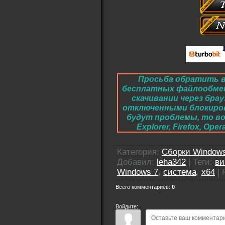
Просьба обратить в
бесплатных файлообме
скачивании через брау
отключенными блокировк
будут проблемы, то во
Explorer, Firefox, O
Категория
:
Сборки Windows
Добавил
:
leha342
|
Теги
:
ви
Windows 7
,
система
,
x64
|
Всего комментариев
:
0
Войдите: