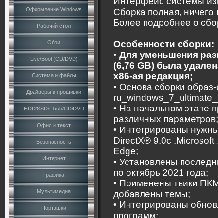
Интерфейс системы изм
Оформление Windows
Сборка полная, ничего 
Более подробнее о сбо
Рабочий стол
Особенности сборки:
Обои
•
Для уменьшения разм
Live/Boot (CD/DVD)
(6,76 GB) была удале
x86-ая редакция;
Система и файлы
• Основа сборки образ
Драйверы и прошивки
ru_windows_7_ultimate
• На начальном этапе 
HDD/SSD/Flash/CD/DVD
различных параметров;
Офис и текст
• Интегрированы нужны
DirectX® 9.0c .Microsoft
Безопасность
Edge;
Интернет
• Установлены послед
по октябрь 2021 года;
Графика
• Применены твики ПКМ
Мультимедиа
добавлены темы;
• Интегрированы обно
Порташки
программ;