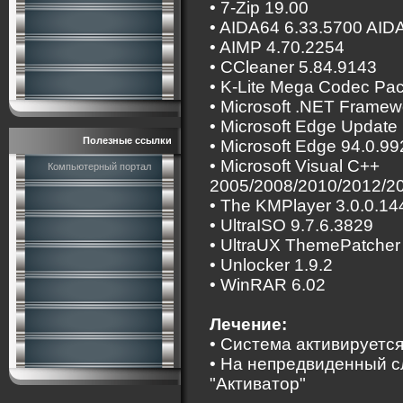
• 7-Zip 19.00
• AIDA64 6.33.5700 AIDA
• AIMP 4.70.2254
• CCleaner 5.84.9143
• K-Lite Mega Codec Pac
• Microsoft .NET Framew
• Microsoft Edge Update
Полезные ссылки
• Microsoft Edge 94.0.99
• Microsoft Visual C++
Компьютерный портал
2005/2008/2010/2012/2
• The KMPlayer 3.0.0.1
• UltraISO 9.7.6.3829
• UltraUX ThemePatcher 
• Unlocker 1.9.2
• WinRAR 6.02
Лечение:
• Система активирует
• На непредвиденный с
"Активатор"