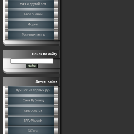
WPI и другой soft
База знаний
Форум
Гостевая книга
Поиск по сайту
Друзья сайта
Лучшее из первых рук
Сайт Кубинец
spa.ucoz.ua
SPA-Phoenix
DiZona