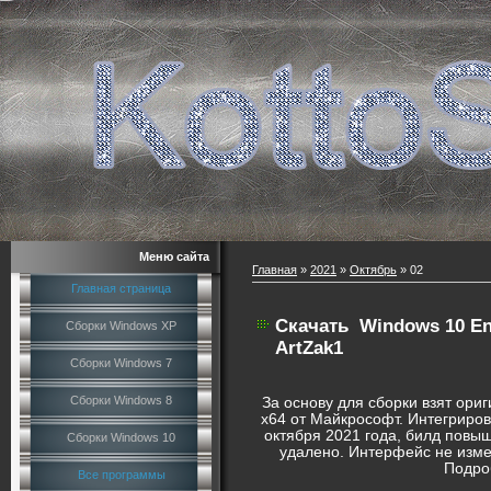
Меню сайта
Главная
»
2021
»
Октябрь
»
02
Главная страница
Скачать
Windows 10 Ent
Сборки Windows XP
ArtZak1
Сборки Windows 7
Сборки Windows 8
За основу для сборки взят ори
x64 от Майкрософт. Интегриро
октября 2021 года, билд повыш
Сборки Windows 10
удалено. Интерфейс не измен
Подро
Все программы