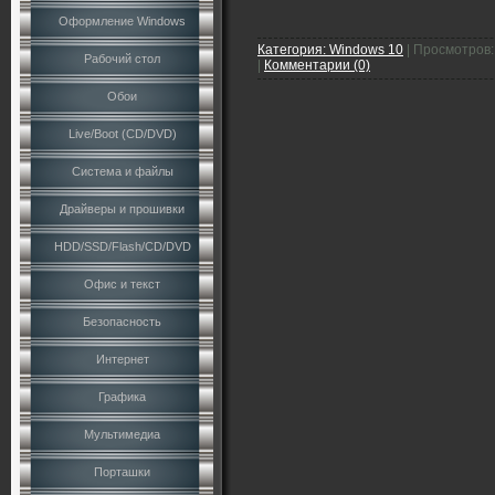
Оформление Windows
Категория:
Windows 10
|
Просмотров:
Рабочий стол
|
Комментарии (0)
Обои
Live/Boot (CD/DVD)
Система и файлы
Драйверы и прошивки
HDD/SSD/Flash/CD/DVD
Офис и текст
Безопасность
Интернет
Графика
Мультимедиа
Порташки