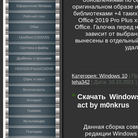
оригинальном образе 
Оформление Windows
библиотеками +4 таки
Рабочий стол
Office 2019 Pro Plus
Office. Галочка перед
Обои
зависит от выбран
Live/Boot (CD/DVD)
вынесены в отдельный 
удал
Система и файлы
Драйверы и прошивки
HDD/SSD/Flash/CD/DVD
Категория:
Windows 10
|
Пр
Офис и текст
leha342
|
Дата:
10.10.2021
Безопасность
Скачать
Windows
Интернет
act by m0nkrus
Графика
Мультимедиа
Данная сборка сов
Порташки
редакции Windows