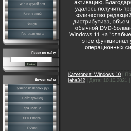
активацию. Благодар
WPI и другой soft
удалось получить п
База знаний
количество редакций
дистрибутива, объем
Форум
обычной DVD-болван
Windows 11 на "слабы
Гостевая книга
этом функционал 
операционных сис
Поиск по сайту
Категория:
Windows 10
|
Пр
leha342
|
Дата:
10.10.2021
Друзья сайта
Лучшее из первых рук
Сайт Кубинец
spa.ucoz.ua
SPA-Phoenix
DiZona