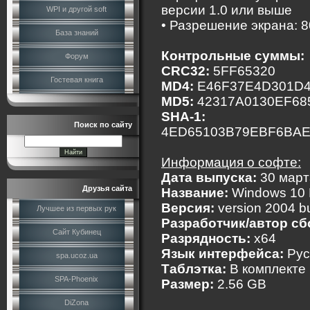
версии 1.0 или выше
WPI и другой soft
• Разрешение экрана: 
База знаний
Контрольные суммы:
Форум
CRC32:
5FF65320
Гостевая книга
MD4:
E46F37E4D301D
MD5:
42317A0130EF68
SHA-1:
Поиск по сайту
4ED65103B79EBF6BA
Информация о софте:
Дата выпуска:
30 март
Друзья сайта
Название:
Windows 10 P
Версия:
version 2004 b
Лучшее из первых рук
Разработчик/автор сб
Сайт Кубинец
Разрядность:
x64
Язык интерфейса:
Рус
spa.ucoz.ua
Таблэтка:
В комплекте
SPA-Phoenix
Размер:
2.56 GB
DiZona