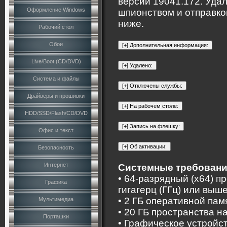
версии 19041.172. Уда
Оформление Windows
шпионством и отправко
ниже.
Рабочий стол
Обои
Live/Boot (CD/DVD)
Система и файлы
Драйверы и прошивки
HDD/SSD/Flash/CD/DVD
Офис и текст
Безопасность
Интернет
Системные требовани
• 64-разрядный (x64) п
Графика
гигагерц (ГГц) или выше
• 2 ГБ оперативной пам
Мультимедиа
• 20 ГБ пространства н
Порташки
• Графическое устройс