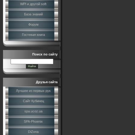
WPI и другой soft
База знаний
Форум
Гостевая книга
Поиск по сайту
Друзья сайта
Лучшее из первых рук
Сайт Кубинец
spa.ucoz.ua
SPA-Phoenix
DiZona