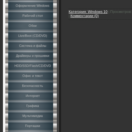
Оформление Windows
Категория:
Windows 10
|
Просмотров:
Рабочий стол
|
Комментарии (0)
Обои
Live/Boot (CD/DVD)
Система и файлы
Драйверы и прошивки
HDD/SSD/Flash/CD/DVD
Офис и текст
Безопасность
Интернет
Графика
Мультимедиа
Порташки