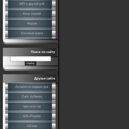
WPI и другой soft
База знаний
Форум
Гостевая книга
Поиск по сайту
Друзья сайта
Лучшее из первых рук
Сайт Кубинец
spa.ucoz.ua
SPA-Phoenix
DiZona