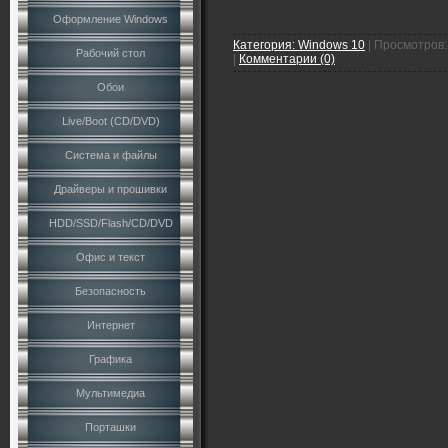
Оформление Windows
Категория:
Windows 10
|
Просмотров:
Рабочий стол
|
Комментарии (0)
Обои
Live/Boot (CD/DVD)
Система и файлы
Драйверы и прошивки
HDD/SSD/Flash/CD/DVD
Офис и текст
Безопасность
Интернет
Графика
Мультимедиа
Порташки