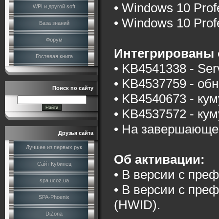
• Windows 10 Prof
WPI и другой soft
• Windows 10 Prof
База знаний
Форум
Интегрированы 
Гостевая книга
• KB4541338 - Ser
• KB4537759 - обн
Поиск по сайту
• KB4540673 - ку
• KB4537572 - ку
• На завершающе
Друзья сайта
Лучшее из первых рук
Об активации:
Сайт Кубинец
• В версии с пре
spa.ucoz.ua
• В версии с преф
SPA-Phoenix
(HWID).
DiZona