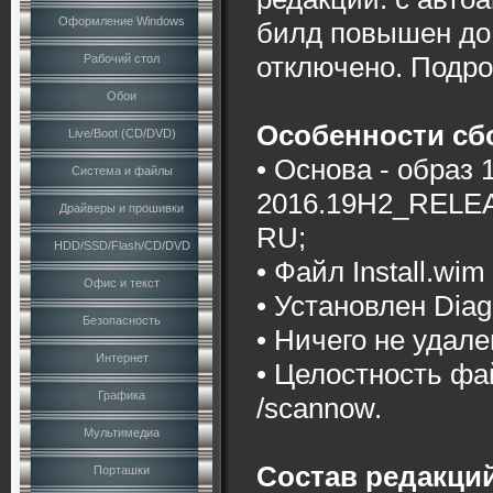
Оформление Windows
билд повышен до 
отключено. Подро
Рабочий стол
Обои
Особенности сб
Live/Boot (CD/DVD)
• Основа - образ 
Система и файлы
2016.19H2_REL
Драйверы и прошивки
RU;
HDD/SSD/Flash/CD/DVD
• Файл Install.wim
Офис и текст
• Установлен Diag
Безопасность
• Ничего не удале
Интернет
• Целостность фа
Графика
/scannow.
Мультимедиа
Состав редакци
Порташки