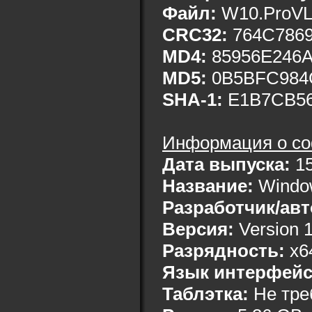
Файл:
W10.ProVL.
CRC32:
764C786
MD4:
85956E246A
MD5:
0B5BFC984
SHA-1:
E1B7CB56
Информация о со
Дата выпуска:
15
Название:
Window
Разработчик/авт
Версия:
Version 1
Разрядность:
x6
Язык интерфейс
Таблэтка:
Не тре