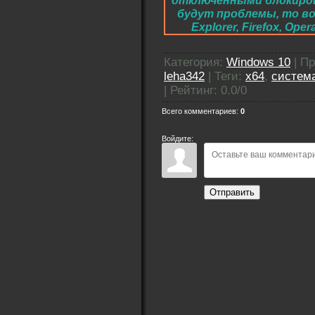
отключенными блокировк
будут проблемы, то во
Explorer, Firefox, O
Категория
:
Windows 10
|
Пр
leha342
|
Теги
:
x64
,
систем
|
Рейтинг
:
0.0
/
0
Всего комментариев
:
0
Войдите:
Отправить