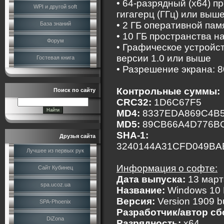
• 64-разрядный (x64) п
WPI и другой soft
гигагерц (ГГц) или выше
• 2 ГБ оперативной пам
База знаний
• 10 ГБ пространства н
Форум
• Графическое устройс
версии 1.0 или выше
Гостевая книга
• Разрешение экрана: 
Контрольные суммы:
Поиск по сайту
CRC32:
1D6C67F5
MD4:
8337EDA869C4B
MD5:
89CB66A4D776BC
SHA-1:
Друзья сайта
3240144A31CFD049B
Лучшее из первых рук
Информация о софте:
Сайт Кубинец
Дата выпуска:
13 март
spa.ucoz.ua
Название:
Windows 10 E
Версия:
Version 1909 b
SPA-Phoenix
Разработчик/автор сб
DiZona
Разрядность:
x64