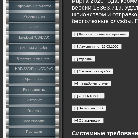
марта 2020 года, кром
Оформление Windows
версии 18363.719. Уда
шпионством и отправко
Рабочий стол
бесполезные службы. 
Обои
Live/Boot (CD/DVD)
Система и файлы
Драйверы и прошивки
HDD/SSD/Flash/CD/DVD
Офис и текст
Безопасность
Интернет
Графика
Мультимедиа
Порташки
Системные требовани