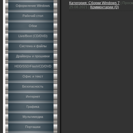
Категория:
Сборки Windows 7
|
Просм
Оформление Windows
25.08.2021
|
Комментарии (0)
Рабочий стол
Обои
Live/Boot (CD/DVD)
Система и файлы
Драйверы и прошивки
HDD/SSD/Flash/CD/DVD
Офис и текст
Безопасность
Интернет
Графика
Мультимедиа
Порташки