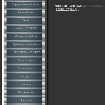
Оформление Windows
Категория:
Windows 10
|
Просмотров:
|
Комментарии (0)
Рабочий стол
Обои
Live/Boot (CD/DVD)
Система и файлы
Драйверы и прошивки
HDD/SSD/Flash/CD/DVD
Офис и текст
Безопасность
Интернет
Графика
Мультимедиа
Порташки