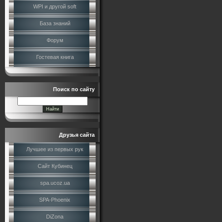
WPI и другой soft
База знаний
Форум
Гостевая книга
Поиск по сайту
Друзья сайта
Лучшее из первых рук
Сайт Кубинец
spa.ucoz.ua
SPA-Phoenix
DiZona