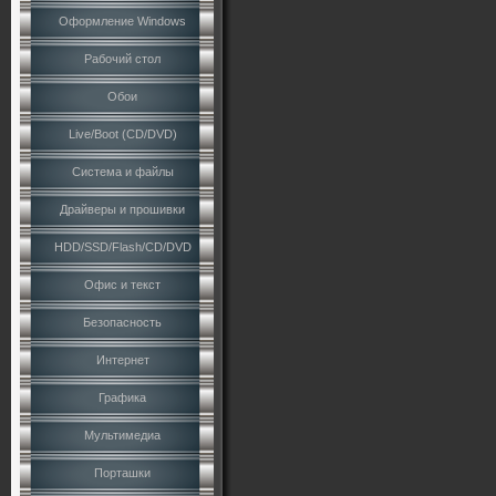
Оформление Windows
Рабочий стол
Обои
Live/Boot (CD/DVD)
Система и файлы
Драйверы и прошивки
HDD/SSD/Flash/CD/DVD
Офис и текст
Безопасность
Интернет
Графика
Мультимедиа
Порташки