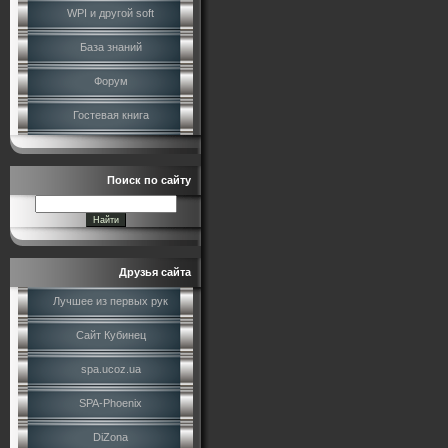
WPI и другой soft
База знаний
Форум
Гостевая книга
Поиск по сайту
Друзья сайта
Лучшее из первых рук
Сайт Кубинец
spa.ucoz.ua
SPA-Phoenix
DiZona