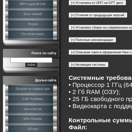
WPI и другой soft
База знаний
Форум
Гостевая книга
Поиск по сайту
Системные требова
Друзья сайта
• Процессор 1 ГГц (6
Лучшее из первых рук
• 2 Гб RAM (ОЗУ);
• 25 ГБ свободного п
Сайт Кубинец
• Видеокарта с подде
spa.ucoz.ua
Контрольные сумм
SPA-Phoenix
Файл:
DiZona