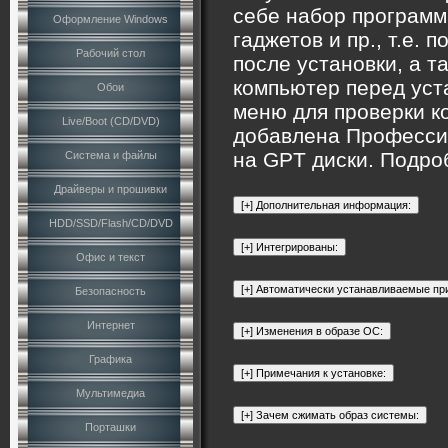
себе набор программ
Оформление Windows
гаджетов и пр., т.е. 
Рабочий стол
после установки, а 
компьютер перед уст
Обои
меню для проверки к
Live/Boot (CD/DVD)
добавлена Профессио
на GPT диски. Подро
Система и файлы
Драйверы и прошивки
HDD/SSD/Flash/CD/DVD
Офис и текст
Безопасность
Интернет
Графика
Мультимедиа
Порташки