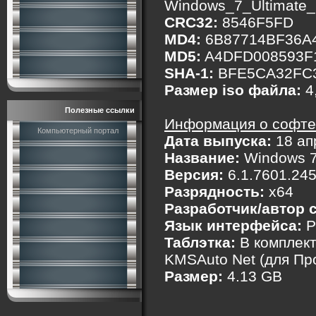
Windows_7_Ultimate
CRC32:
8546F5FD
MD4:
6B87714BF36A
MD5:
A4DFD008593F
SHA-1:
BFE5CA32FC3
Размер iso файла:
4,
Полезные ссылки
Информация о софте
Компьютерный портал
Дата выпуска:
18 ап
Название:
Windows 7
Версия:
6.1.7601.245
Разрядность:
x64
Разработчик/автор 
Язык интерфейса:
Р
Таблэтка:
В комплект
KMSAuto Net (для Пр
Размер:
4.13 GB